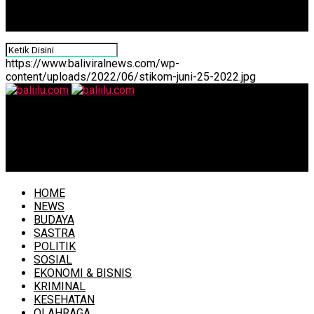
https://www.baliviralnews.com/wp-
content/uploads/2022/06/stikom-juni-25-2022.jpg
baliilu.com
Kepala Inspektorat Bali Wayan Sugiada: Kebijakan Pemda
Tak Boleh Bertentangan dengan Pusat
HOME
NEWS
BUDAYA
SASTRA
POLITIK
SOSIAL
EKONOMI & BISNIS
KRIMINAL
KESEHATAN
OLAHRAGA