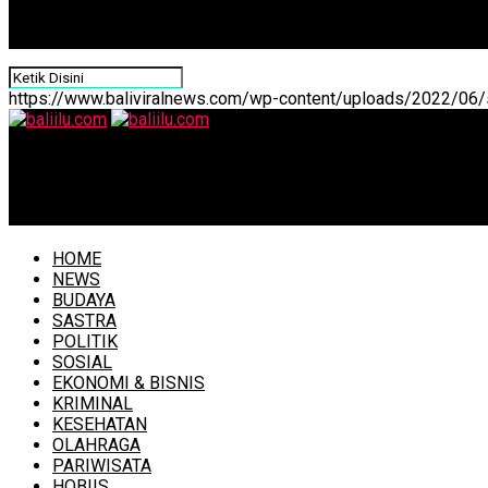
https://www.baliviralnews.com/wp-content/uploads/2022/06/s
baliilu.com
Lomba Barista Kopi Bali 2026: Panggung Talenta Muda Sa
HOME
NEWS
BUDAYA
SASTRA
POLITIK
SOSIAL
EKONOMI & BISNIS
KRIMINAL
KESEHATAN
OLAHRAGA
PARIWISATA
HOBIIS