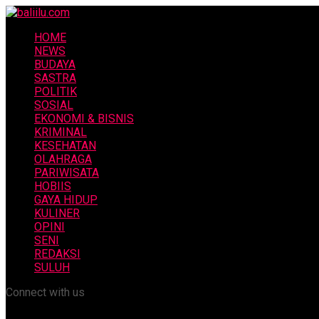
HOME
NEWS
BUDAYA
SASTRA
POLITIK
SOSIAL
EKONOMI & BISNIS
KRIMINAL
KESEHATAN
OLAHRAGA
PARIWISATA
HOBIIS
GAYA HIDUP
KULINER
OPINI
SENI
REDAKSI
SULUH
Connect with us