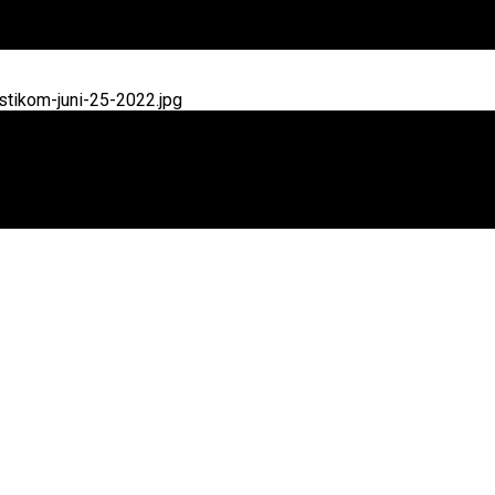
tikom-juni-25-2022.jpg
mbut Bulan Bung Karno