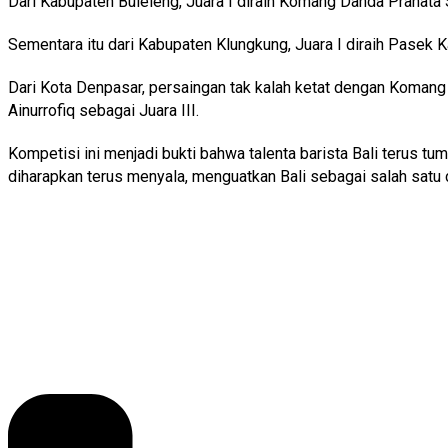
Dari Kabupaten Buleleng, Juara I diraih Komang Danda Pranata S
Sementara itu dari Kabupaten Klungkung, Juara I diraih Pasek Ka
Dari Kota Denpasar, persaingan tak kalah ketat dengan Komang W
Ainurrofiq sebagai Juara III.
Kompetisi ini menjadi bukti bahwa talenta barista Bali terus t
diharapkan terus menyala, menguatkan Bali sebagai salah satu 