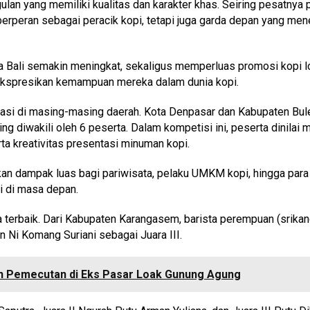
gulan yang memiliki kualitas dan karakter khas. Seiring pesatny
berperan sebagai peracik kopi, tetapi juga garda depan yang mene
ta Bali semakin meningkat, sekaligus memperluas promosi kopi lok
ngekspresikan kemampuan mereka dalam dunia kopi.
isipasi di masing-masing daerah. Kota Denpasar dan Kabupaten B
wakili oleh 6 peserta. Dalam kompetisi ini, peserta dinilai me
ta kreativitas presentasi minuman kopi.
n dampak luas bagi pariwisata, pelaku UMKM kopi, hingga para peta
i di masa depan.
a terbaik. Dari Kabupaten Karangasem, barista perempuan (srikan
an Ni Komang Suriani sebagai Juara III.
an Pemecutan di Eks Pasar Loak Gunung Agung