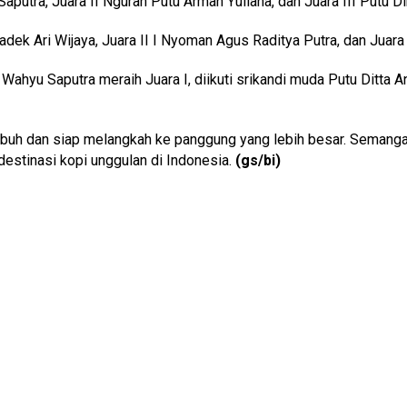
aputra, Juara II Ngurah Putu Arman Yuliana, dan Juara III Putu D
dek Ari Wijaya, Juara II I Nyoman Agus Raditya Putra, dan Juara 
ahyu Saputra meraih Juara I, diikuti srikandi muda Putu Ditta A
umbuh dan siap melangkah ke panggung yang lebih besar. Semangat 
destinasi kopi unggulan di Indonesia.
(gs/bi)