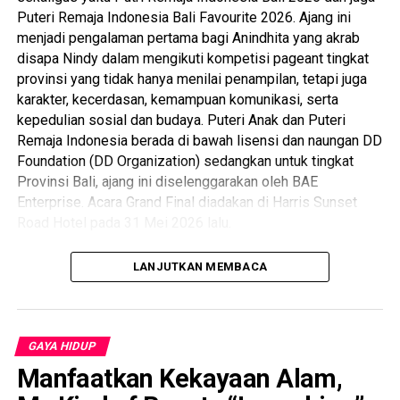
Puteri Remaja Indonesia Bali Favourite 2026. Ajang ini
menjadi pengalaman pertama bagi Anindhita yang akrab
disapa Nindy dalam mengikuti kompetisi pageant tingkat
provinsi yang tidak hanya menilai penampilan, tetapi juga
karakter, kecerdasan, kemampuan komunikasi, serta
kepedulian sosial dan budaya. Puteri Anak dan Puteri
Remaja Indonesia berada di bawah lisensi dan naungan DD
Foundation (DD Organization) sedangkan untuk tingkat
Provinsi Bali, ajang ini diselenggarakan oleh BAE
Enterprise. Acara Grand Final diadakan di Harris Sunset
Road Hotel pada 31 Mei 2026 lalu.
Dengan penuh rasa syukur, Nindy mengaku tidak pernah
LANJUTKAN MEMBACA
menyangka dapat meraih gelar juara pada kesempatan
pertamanya mengikuti ajang tersebut. Berawal dari minim
pengalaman di dunia pageant, ia memulai semuanya dari
nol dengan tekad kuat, disiplin, serta semangat belajar
GAYA HIDUP
yang tinggi. Berbagai tantangan mulai dari cara melangkah
Manfaatkan Kekayaan Alam,
di
catwalk
, melatih
public speaking
, memperdalam