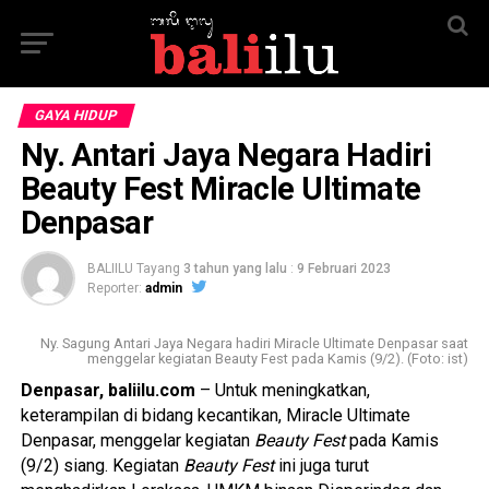
GAYA HIDUP
Ny. Antari Jaya Negara Hadiri
Beauty Fest Miracle Ultimate
Denpasar
BALIILU Tayang
3 tahun yang lalu
:
9 Februari 2023
Reporter:
admin
Ny. Sagung Antari Jaya Negara hadiri Miracle Ultimate Denpasar saat
menggelar kegiatan Beauty Fest pada Kamis (9/2). (Foto: ist)
Denpasar, baliilu.com
– Untuk meningkatkan,
keterampilan di bidang kecantikan, Miracle Ultimate
Denpasar, menggelar kegiatan
Beauty Fest
pada Kamis
(9/2) siang. Kegiatan
Beauty Fest
ini juga turut