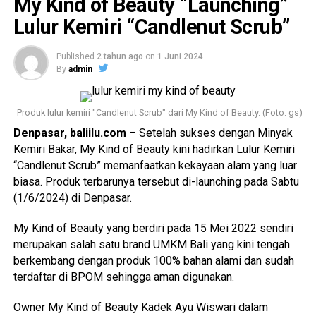
My Kind of Beauty “Launching”
wawasan, meningkatkan rasa percaya diri, hingga
mempersiapkan penampilan berhasil dilalui dengan kerja
Lulur Kemiri “Candlenut Scrub”
keras dan dukungan dari keluarga, mentor, serta orang-
orang terdekat.
Published
2 tahun ago
on
1 Juni 2024
By
admin
“Saya sangat bersyukur dan bangga bisa terpilih sebagai
Putri Remaja Indonesia Bali sekaligus juga meraih Puteri
Produk lulur kemiri "Candlenut Scrub" dari My Kind of Beauty. (Foto: gs)
Remaja Indonesia Bali Favourite 2026. Ini adalah
pengalaman pertama saya mengikuti ajang pageant,
Denpasar, baliilu.com
– Setelah sukses dengan Minyak
sehingga perjalanan ini benar-benar dimulai dari nol.
Kemiri Bakar, My Kind of Beauty kini hadirkan Lulur Kemiri
Banyak proses yang saya jalani, mulai dari belajar
catwalk
,
“Candlenut Scrub” memanfaatkan kekayaan alam yang luar
berbicara di depan umum, membangun kepercayaan diri,
biasa. Produk terbarunya tersebut di-launching pada Sabtu
hingga terus mengembangkan kemampuan diri. Gelar ini
(1/6/2024) di Denpasar.
bukan hanya sebuah kemenangan, tetapi juga tanggung
My Kind of Beauty yang berdiri pada 15 Mei 2022 sendiri
jawab untuk membawa dampak positif bagi remaja Bali,”
merupakan salah satu brand UMKM Bali yang kini tengah
ungkap Nindy.
berkembang dengan produk 100% bahan alami dan sudah
terdaftar di BPOM sehingga aman digunakan.
Baca Juga
Pastikan Optimalisasi Pelayanan
Publik, Sekda Eddy Mulya Kembali Tinjau
Owner My Kind of Beauty Kadek Ayu Wiswari dalam