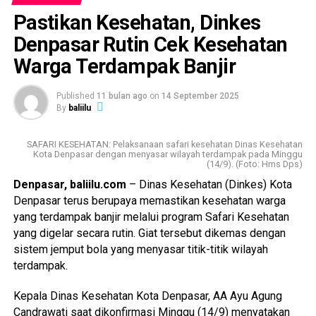
Pastikan Kesehatan, Dinkes
“Kami menemukan banyak orang tua mengeluhkan anaknya
terlalu sering disuntik saat imunisasi. Kalau dulu dua jenis
Denpasar Rutin Cek Kesehatan
vaksin disuntikkan terpisah, sekarang cukup satu kali,”
Warga Terdampak Banjir
ungkapnya saat ditemui di ruang kerjanya, Selasa (7/10).
Published
11 bulan ago
on
14 September 2025
Menurutnya, pengurangan jumlah suntikan tidak hanya
By
baliilu
mengurangi rasa sakit dan trauma pada bayi, tetapi juga
meningkatkan kepatuhan orang tua untuk menuntaskan
SAFARI KESEHATAN: Pelaksanaan safari kesehatan Dinas Kesehatan
Imunisasi Dasar Lengkap (IDL).
Kota Denpasar dengan menyasar wilayah terdampak pada Minggu
(14/9). (Foto: Hms Dps)
Selain dari sisi kenyamanan, vaksin kombinasi ini juga
Denpasar, baliilu.com
– Dinas Kesehatan (Dinkes) Kota
menjadi langkah strategis untuk menutup kesenjangan
Denpasar terus berupaya memastikan kesehatan warga
cakupan imunisasi yang sebelumnya kerap muncul antara
yang terdampak banjir melalui program Safari Kesehatan
vaksin Pentavalen dan Polio injeksi.
yang digelar secara rutin. Giat tersebut dikemas dengan
sistem jemput bola yang menyasar titik-titik wilayah
“Dengan dijadikan satu dosis Heksavalen, cakupannya
terdampak.
akan sama. Ini langkah penting agar semua bayi mendapat
perlindungan penuh,” jelas dr. Sebawa.
Kepala Dinas Kesehatan Kota Denpasar, AA Ayu Agung
Candrawati saat dikonfirmasi Minggu (14/9) menyatakan