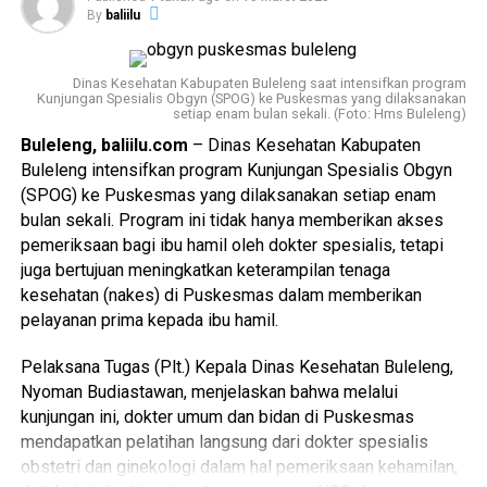
By
baliilu
Agung Candrawati mengimbau untuk menghubungi Dinas
Kesehatan, Puskesmas terdekat, atau Perbekel/Lurah
serta Kaling/Kadus di wilayah masing-masing.
Dinas Kesehatan Kabupaten Buleleng saat intensifkan program
Kunjungan Spesialis Obgyn (SPOG) ke Puskesmas yang dilaksanakan
“Warga yang membutuhkan pelayanan kesehatan dapat
setiap enam bulan sekali. (Foto: Hms Buleleng)
menghubungi Dinas Kesehatan, Puskesmas terdekat atau
Buleleng, baliilu.com
– Dinas Kesehatan Kabupaten
Perbekel/Lurah serta Kaling/Kadus,” tambahnya.
Advertisements
Buleleng intensifkan program Kunjungan Spesialis Obgyn
(SPOG) ke Puskesmas yang dilaksanakan setiap enam
Advertisements
Dalam pelaksanaan Safari Kesehatan, tim kesehatan juga
bulan sekali. Program ini tidak hanya memberikan akses
memberikan edukasi dan penyuluhan tentang kesehatan
pemeriksaan bagi ibu hamil oleh dokter spesialis, tetapi
Advertisements
kepada warga terdampak, termasuk cara pencegahan
juga bertujuan meningkatkan keterampilan tenaga
penyakit yang umum terjadi pasca-banjir seperti diare dan
kesehatan (nakes) di Puskesmas dalam memberikan
Advertisements
penyakit kulit. Selain itu, dilakukan juga distribusi obat-
pelayanan prima kepada ibu hamil.
obatan dan peralatan kesehatan dasar untuk mendukung
pelayanan kesehatan di lokasi pengungsian.
Pelaksana Tugas (Plt.) Kepala Dinas Kesehatan Buleleng,
Nyoman Budiastawan, menjelaskan bahwa melalui
Dengan upaya ini, Dinkes Denpasar berharap dapat
kunjungan ini, dokter umum dan bidan di Puskesmas
meminimalisir risiko kesehatan bagi warga terdampak
mendapatkan pelatihan langsung dari dokter spesialis
banjir dan memberikan pelayanan kesehatan yang
obstetri dan ginekologi dalam hal pemeriksaan kehamilan,
memadai.