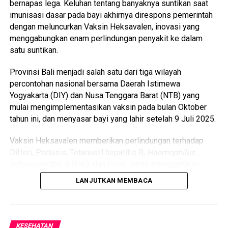
bernapas lega. Keluhan tentang banyaknya suntikan saat
imunisasi dasar pada bayi akhirnya direspons pemerintah
dengan meluncurkan Vaksin Heksavalen, inovasi yang
menggabungkan enam perlindungan penyakit ke dalam
satu suntikan.
Provinsi Bali menjadi salah satu dari tiga wilayah
percontohan nasional bersama Daerah Istimewa
Yogyakarta (DIY) dan Nusa Tenggara Barat (NTB) yang
mulai mengimplementasikan vaksin pada bulan Oktober
tahun ini, dan menyasar bayi yang lahir setelah 9 Juli 2025.
Vaksin Heksavalen memberikan perlindungan terhadap
Difteri, Pertusis, TetanusH hepatitis B,
Haemophilus
Influenzae
tipe B (Hib), dan Polio, serta menggantikan
jadwal imunisasi dasar pada usia 2, 3, dan 4 bulan.
LANJUTKAN MEMBACA
Plt. Kepala Dinas Kesehatan Kabupaten Buleleng, dr. Gede
Nyoman Sebawa, menyebut terobosan ini merupakan hasil
evaluasi lapangan terhadap berbagai keluhan masyarakat.
KESEHATAN