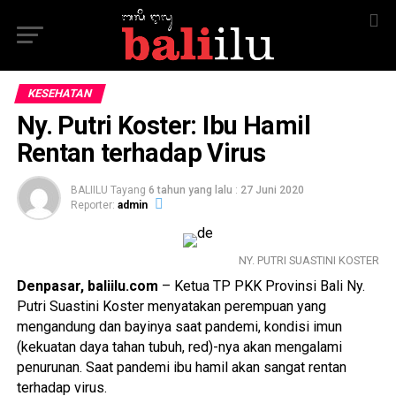
KESEHATAN
Ny. Putri Koster: Ibu Hamil
Rentan terhadap Virus
BALIILU Tayang
6 tahun yang lalu
:
27 Juni 2020
Reporter:
admin
NY. PUTRI SUASTINI KOSTER
Denpasar, baliilu.com
– Ketua TP PKK Provinsi Bali Ny.
Putri Suastini Koster menyatakan perempuan yang
mengandung dan bayinya saat pandemi, kondisi imun
(kekuatan daya tahan tubuh, red)-nya akan mengalami
penurunan. Saat pandemi ibu hamil akan sangat rentan
terhadap virus.