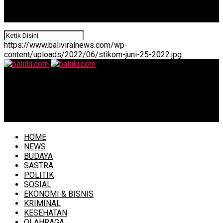
https://www.baliviralnews.com/wp-
content/uploads/2022/06/stikom-juni-25-2022.jpg
baliilu.com
Pemkab Tabanan Sabet Predikat Kepatuhan Tinggi dari
Ombudsman RI
HOME
NEWS
BUDAYA
SASTRA
POLITIK
SOSIAL
EKONOMI & BISNIS
KRIMINAL
KESEHATAN
OLAHRAGA