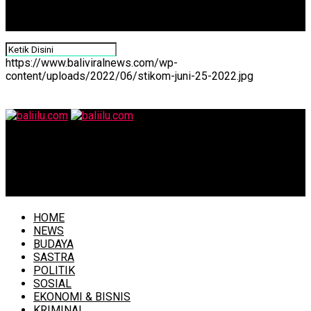
https://www.baliviralnews.com/wp-
content/uploads/2022/06/stikom-juni-25-2022.jpg
baliilu.com
Pemprov Bali dan GIPI Teken Kesepakatan Pemungutan
‘’Tourism Levy’’
HOME
NEWS
BUDAYA
SASTRA
POLITIK
SOSIAL
EKONOMI & BISNIS
KRIMINAL