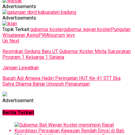
Advertisements
Advertisements
Topik Terkait:
gubernur koster
gubernur wayan koster
Pungutan
Wisatawan Asing
PWA
tourism levy
Up Next
Resmikan Gedung Baru UT, Gubernur Koster Minta Sukseskan
Program 1 Keluarga 1 Sarjana
Jangan Lewatkan
Bupati Adi Arnawa Hadiri Peringatan HUT Ke-41 STT Eka
Satya Dharma Banjar Umopoh Penarungan
Advertisement
Berita Terkait