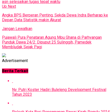
asn selesaikan tugas tepat waktu
Up Next
Angka BPS Berperan Penting, Sekda Dewa Indra Berharap ke
Depan Data Statistik makin Akurat
Jangan Lewatkan
Pujawali Pura Penataran Agung Mpu Ghana di Parhyangan
Punduk Dawa 24/2: Dipuput 25 Sulinggih, Pamedek
Membludak Sejak Pagi
Advertisement
Berita Terkait
Ny. Putri Koster Hadiri Buleleng Development Festival
Tahun 2023
Polsek Kuta Beri Pengamanan Pawai Kirab Pemilu 2024