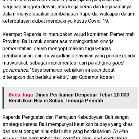
segenap anggota dewan, atas kerja keras dan kerjasamanya
dalam menyelesaikan pembahasan Raperda, walaupun dalam
keterbatasan akibat merebaknya kasus Covid-19.
Keempat Raperda ini merupakan wujud komitmen Pemerintah
Provinsi Bali untuk senantiasa meningkatkan kinerja
pemerintahan, dalam mengoptimalkan tugas-tugas
pembangunan, dan mewujudkan pelayanan yang prima kepada
masyarakat, sebagai implementasi dari paradigma
good
governance
. ’’Saya berharap kebijakan ini akan dapat
diterapkan dan berlaku efektif,’’ ujar Gubernur Koster.
Baca Juga
Dinas Perikanan Denpasar Tebar 20.000
Benih Ikan Nila di Subak Temaga Penatih
Raperda Penguatan dan Pemajuan Kebudayaan Bali sangat
strategis karena Bali mempunyai keunikan budaya yang khas
dan sarat dengan nilai-nilai luhur yang berdasarkan
Tri Hita
Karana
dan bersumber dari kearifan lokal
Sad Kerthi
telah