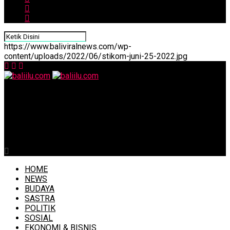
https://www.baliviralnews.com/wp-
content/uploads/2022/06/stikom-juni-25-2022.jpg
baliilu.com
Sidang Paripurna DPRD Bali, Dewan Setujui Disahkannya
4 Ranperda dan Menerima LKPJ Gubernur Bali 2019
HOME
NEWS
BUDAYA
SASTRA
POLITIK
SOSIAL
EKONOMI & BISNIS