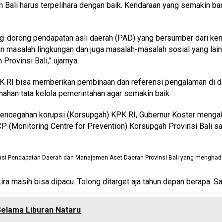
am Bali harus terpelihara dengan baik. Kendaraan yang semakin
rong-dorong pendapatan asli daerah (PAD) yang bersumber dari k
n masalah lingkungan dan juga masalah-masalah sosial yang lain
Provinsi Bali,” ujarnya.
 RI bisa memberikan pembinaan dan referensi pengalaman di dae
han tata kelola pemerintahan agar semakin baik.
si pencegahan korupsi (Korsupgah) KPK RI, Gubernur Koster men
CP (Monitoring Centre for Prevention) Korsupgah Provinsi Bali s
sasi Pendapatan Daerah dan Manajemen Aset Daerah Provinsi Bali yang menghad
 kira masih bisa dipacu. Tolong ditarget aja tahun depan berapa. 
Selama Liburan Nataru