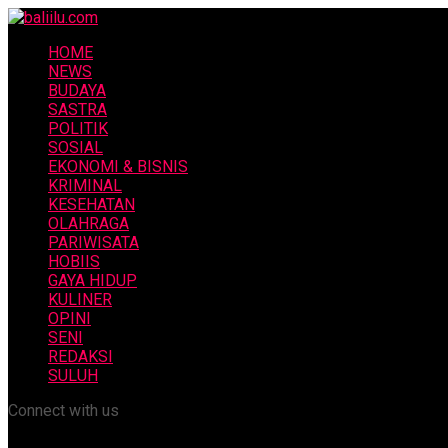
HOME
NEWS
BUDAYA
SASTRA
POLITIK
SOSIAL
EKONOMI & BISNIS
KRIMINAL
KESEHATAN
OLAHRAGA
PARIWISATA
HOBIIS
GAYA HIDUP
KULINER
OPINI
SENI
REDAKSI
SULUH
Connect with us