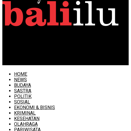
baliilu.com
Update Covid-19 Sabtu (9/5) Positif 306, Sembuh 197, TL
117, Dewa Indra: Tekan Transmisi Lokal Masyarakat
harus Disiplin Lakukan Pencegahan
HOME
NEWS
BUDAYA
SASTRA
POLITIK
SOSIAL
EKONOMI & BISNIS
KRIMINAL
KESEHATAN
OLAHRAGA
PARIWISATA