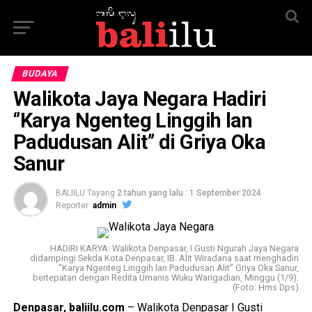
BUDAYA
Walikota Jaya Negara Hadiri
‘’Karya Ngenteg Linggih lan
Padudusan Alit’’ di Griya Oka
Sanur
BALIILU Tayang
2 tahun yang lalu
:
1 September 2024
Reporter:
admin
HADIRI KARYA: Walikota Denpasar, I Gusti Ngurah Jaya Negara
didampingi Sekda Kota Denpasar, IB. Alit Wiradana saat menghadiri
‘’Karya Ngenteg Linggih lan Padudusan Alit’’ Griya Oka Sanur,
bertepatan dengan Redita Umanis Wuku Warigadian, Minggu (1/9).
(Foto: Hms Dps)
Denpasar, baliilu.com
– Walikota Denpasar I Gusti