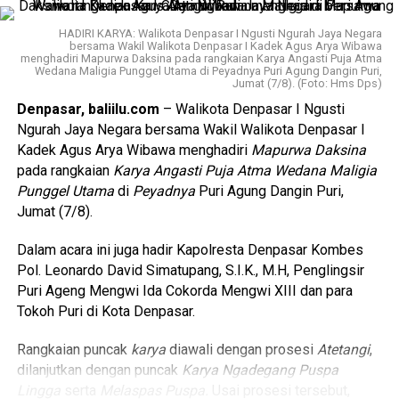
metuun
sesuai dresta Bali Aga di desa ini,” ungkapnya.
HADIRI KARYA: Walikota Denpasar I Ngusti Ngurah Jaya Negara
Rangkaian upacara telah berlangsung sejak 24 Juli dan
bersama Wakil Walikota Denpasar I Kadek Agus Arya Wibawa
akan berakhir pada 8 Agustus 2026. Puncak prosesi
menghadiri Mapurwa Daksina pada rangkaian Karya Angasti Puja Atma
Wedana Maligia Punggel Utama di Peyadnya Puri Agung Dangin Puri,
dijadwalkan pada 7 Agustus 2026, diawali dengan mecaru,
Jumat (7/8). (Foto: Hms Dps)
dilanjutkan prosesi pengabenan, hingga upacara penyucian
Denpasar, baliilu.com
– Walikota Denpasar I Ngusti
yang melibatkan pemangku, Ida Pandita, serta krama desa
Ngurah Jaya Negara bersama Wakil Walikota Denpasar I
setempat.
Kadek Agus Arya Wibawa menghadiri
Mapurwa Daksina
pada rangkaian
Karya Angasti Puja Atma Wedana Maligia
Sebagai bentuk dukungan, Wagub Giri Prasta turut
Punggel Utama
di
Peyadnya
Puri Agung Dangin Puri,
menyerahkan punia kepada panitia
karya
sebesar Rp 25
Jumat (7/8).
juta. Selain itu, bantuan juga diberikan kepada Sekaa
Angklung sebesar Rp 5 juta, Sekaa Santhi sebesar Rp 2
Dalam acara ini juga hadir Kapolresta Denpasar Kombes
juta, serta kepada pemangku sebesar Rp 4 juta.
(gs/bi)
Pol. Leonardo David Simatupang, S.I.K., M.H, Penglingsir
Puri Ageng Mengwi Ida Cokorda Mengwi XIII dan para
Tokoh Puri di Kota Denpasar.
Baca Juga
Walikota Jaya Negara Didampingi
Wawali Arya Wibawa Lepas Peserta "Cellular
Rangkaian puncak
karya
diawali dengan prosesi
Atetangi
,
World Merdeka Run 2025"
dilanjutkan dengan puncak
Karya Ngadegang Puspa
Lingga
serta
Melaspas Puspa.
Usai prosesi tersebut,