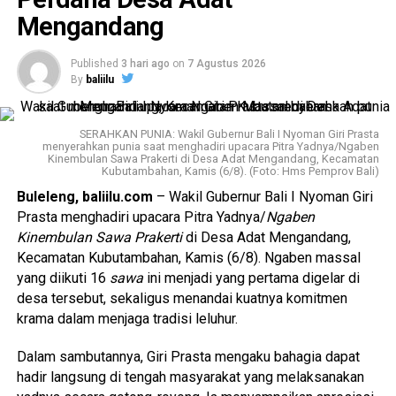
Mengandang
Published
3 hari ago
on
7 Agustus 2026
By
baliilu
SERAHKAN PUNIA: Wakil Gubernur Bali I Nyoman Giri Prasta
menyerahkan punia saat menghadiri upacara Pitra Yadnya/Ngaben
Kinembulan Sawa Prakerti di Desa Adat Mengandang, Kecamatan
Kubutambahan, Kamis (6/8). (Foto: Hms Pemprov Bali)
Buleleng, baliilu.com
– Wakil Gubernur Bali I Nyoman Giri
Prasta menghadiri upacara Pitra Yadnya/
Ngaben
Kinembulan Sawa Prakerti
di Desa Adat Mengandang,
Kecamatan Kubutambahan, Kamis (6/8). Ngaben massal
yang diikuti 16
sawa
ini menjadi yang pertama digelar di
desa tersebut, sekaligus menandai kuatnya komitmen
krama dalam menjaga tradisi leluhur.
Dalam sambutannya, Giri Prasta mengaku bahagia dapat
hadir langsung di tengah masyarakat yang melaksanakan