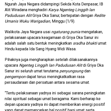
Ngurah Jaya Negara didampingi Sekda Kota Denpasar, IB
Alit Wiradana menghadiri
Karya Ngenteg Linggih lan
Padudusan Alit
Griya Oka Sanur, bertepatan dengan
Redite
Umanis Wuku Warigadian,
Minggu (1/9).
Walikota Jaya Negara usai
ngaturang punia
mengatakan,
pelaksanaan upacara keagamaan di Griya Oka Sanur ini
adalah salah satu bentuk meningkatkan
sradha bhakti
umat
Hindu kepada Ida Sang Hyang Widi Wasa.
Pihaknya juga mengharapkan setelah dilaksanakannya
upacara
Ngenteg Linggih lan Padudusan Alit
di Griya Oka
Sanur ini seluruh umat terutama
penyungsung
dan
pengempon
dapat terus meningkatkatkan rasa
persaudaraan dan persatuan antara sesama umat.
“Tentu pelaksanaan yadnya ini sebagai sarana peningkatan
nilai spiritual sebagai umat beragama. Kami berharap ke
depan upacara yadnya ini dapat memberikan energi positif
yang dapat memancarkan hal positif bagi umat serta