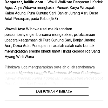
Denpasar, baliilu.com
– Wakil Walikota Denpasar I Kadek
umat Hindu Bali,” ujar Jaya Negara.
Agus Arya Wibawa menghadiri Puncak Karya Wrespati
Kalpa Agung, Pura Gunung Sari, Banjar Jurang Asri, Desa
Lebih lanjut, Jaya Negara menegaskan bahwa Pemerintah
Adat Peraupan, pada Rabu (5/8).
Kota Denpasar senantiasa memberikan dukungan terhadap
pelaksanaan berbagai kegiatan keagamaan dan adat
Wawali Arya Wibawa usai melaksanakan
sebagai bagian dari upaya pelestarian budaya Bali.
persembahyangan bersama mengatakan, pelaksanaan
upacara keagamaan di Pura Gunung Sari, Banjar Jurang
“Sebagai pemerintah kami memberikan apresiasi serta
Asri, Desa Adat Peraupan ini adalah salah satu bentuk
dukungan atas pelaksanaan
karya
ini. Semoga seluruh
meningkatkan sradha bhakti umat Hindu kepada Ida Sang
rangkaian
karya
dapat berjalan lancar, memberikan makna
Hyang Widi Wasa.
spiritual, serta kemudahan bagi masyarakat dalam
melaksanakan upacara yadnya,” tambahnya.
Pihaknya juga mengharapkan setelah dilaksanakannya
upacara
Ngenteg Linggih Padudusan Mupuk Pedagingan
Tawur Wrespati Kalpa Agung lan Panilapatian Pegat Soot
Baca Juga
Walikota Jaya Negara Kembali
Terima Penghargaan DGA dari Kemen PAN RB
Pura Gunung Sari Desa Adat Peraupan ini seluruh umat
terutama warga Banjar Adat Jurang Asri dapat terus
LANJUTKAN MEMBACA
meningkatkatkan rasa persaudaraan dan persatuan antara
Sementara itu,
Manggala Karya
, Anak Agung Ngurah Made
sesama umat.
Mahendra menjelaskan bahwa keberadaan Puri Agung