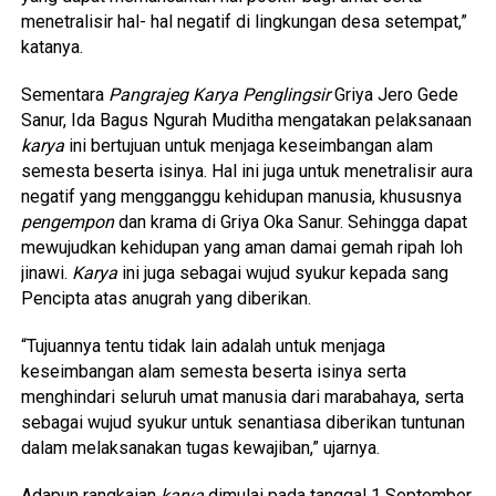
menetralisir hal- hal negatif di lingkungan desa setempat,”
katanya.
Sementara
Pangrajeg Karya Penglingsir
Griya Jero Gede
Sanur, Ida Bagus Ngurah Muditha mengatakan pelaksanaan
karya
ini bertujuan untuk menjaga keseimbangan alam
semesta beserta isinya. Hal ini juga untuk menetralisir aura
negatif yang mengganggu kehidupan manusia, khususnya
pengempon
dan krama di Griya Oka Sanur. Sehingga dapat
mewujudkan kehidupan yang aman damai gemah ripah loh
jinawi.
Karya
ini juga sebagai wujud syukur kepada sang
Pencipta atas anugrah yang diberikan.
“Tujuannya tentu tidak lain adalah untuk menjaga
keseimbangan alam semesta beserta isinya serta
menghindari seluruh umat manusia dari marabahaya, serta
sebagai wujud syukur untuk senantiasa diberikan tuntunan
dalam melaksanakan tugas kewajiban,” ujarnya.
Adapun rangkaian
karya
dimulai pada tanggal 1 September