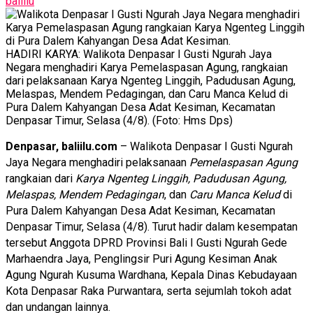
baliilu
HADIRI KARYA: Walikota Denpasar I Gusti Ngurah Jaya
Negara menghadiri Karya Pemelaspasan Agung, rangkaian
dari pelaksanaan Karya Ngenteg Linggih, Padudusan Agung,
Melaspas, Mendem Pedagingan, dan Caru Manca Kelud di
Pura Dalem Kahyangan Desa Adat Kesiman, Kecamatan
Denpasar Timur, Selasa (4/8). (Foto: Hms Dps)
Denpasar, baliilu.com
– Walikota Denpasar I Gusti Ngurah
Jaya Negara menghadiri pelaksanaan
Pemelaspasan Agung
rangkaian dari
Karya Ngenteg Linggih, Padudusan Agung,
Melaspas, Mendem Pedagingan
, dan
Caru Manca Kelud
di
Pura Dalem Kahyangan Desa Adat Kesiman, Kecamatan
Denpasar Timur, Selasa (4/8). Turut hadir dalam kesempatan
tersebut Anggota DPRD Provinsi Bali I Gusti Ngurah Gede
Marhaendra Jaya, Penglingsir Puri Agung Kesiman Anak
Agung Ngurah Kusuma Wardhana, Kepala Dinas Kebudayaan
Kota Denpasar Raka Purwantara, serta sejumlah tokoh adat
dan undangan lainnya.