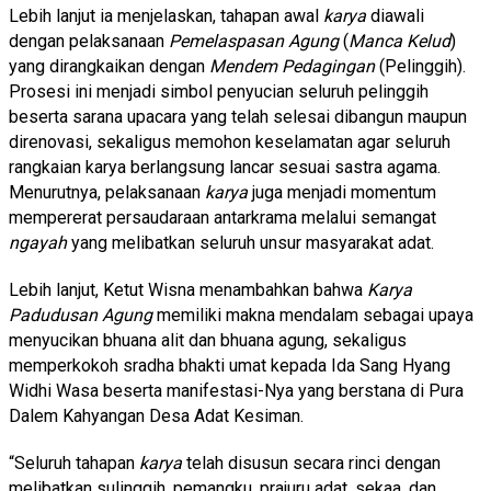
Lebih lanjut ia menjelaskan, tahapan awal
karya
diawali
dengan pelaksanaan
Pemelaspasan Agung
(
Manca Kelud
)
yang dirangkaikan dengan
Mendem Pedagingan
(Pelinggih).
Prosesi ini menjadi simbol penyucian seluruh pelinggih
beserta sarana upacara yang telah selesai dibangun maupun
direnovasi, sekaligus memohon keselamatan agar seluruh
rangkaian karya berlangsung lancar sesuai sastra agama.
Menurutnya, pelaksanaan
karya
juga menjadi momentum
mempererat persaudaraan antarkrama melalui semangat
ngayah
yang melibatkan seluruh unsur masyarakat adat.
Lebih lanjut, Ketut Wisna menambahkan bahwa
Karya
Padudusan Agung
memiliki makna mendalam sebagai upaya
menyucikan bhuana alit dan bhuana agung, sekaligus
memperkokoh sradha bhakti umat kepada Ida Sang Hyang
Widhi Wasa beserta manifestasi-Nya yang berstana di Pura
Dalem Kahyangan Desa Adat Kesiman.
“Seluruh tahapan
karya
telah disusun secara rinci dengan
melibatkan sulinggih, pemangku, prajuru adat, sekaa, dan