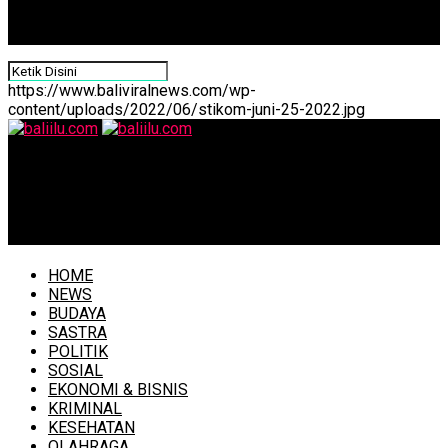
https://www.baliviralnews.com/wp-
content/uploads/2022/06/stikom-juni-25-2022.jpg
baliilu.com
Bupati Sanjaya ‘’Ngupasaksi Karya Ngenteg Linggih’’ Pura
Dalem Desa Adat Gelunggang Tabanan
HOME
NEWS
BUDAYA
SASTRA
POLITIK
SOSIAL
EKONOMI & BISNIS
KRIMINAL
KESEHATAN
OLAHRAGA