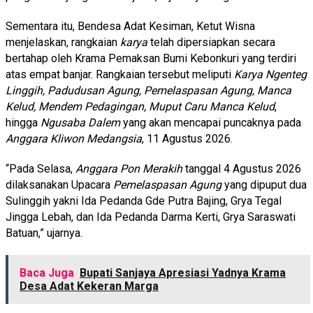
Sementara itu, Bendesa Adat Kesiman, Ketut Wisna
menjelaskan, rangkaian
karya
telah dipersiapkan secara
bertahap oleh Krama Pemaksan Bumi Kebonkuri yang terdiri
atas empat banjar. Rangkaian tersebut meliputi
Karya Ngenteg
Linggih, Padudusan Agung, Pemelaspasan Agung, Manca
Kelud, Mendem Pedagingan, Muput Caru Manca Kelud
,
hingga
Ngusaba Dalem
yang akan mencapai puncaknya pada
Anggara Kliwon Medangsia
, 11 Agustus 2026.
“Pada Selasa,
Anggara Pon Merakih
tanggal 4 Agustus 2026
dilaksanakan Upacara
Pemelaspasan Agung
yang dipuput dua
Sulinggih yakni Ida Pedanda Gde Putra Bajing, Grya Tegal
Jingga Lebah, dan Ida Pedanda Darma Kerti, Grya Saraswati
Batuan,” ujarnya.
Baca Juga
Bupati Sanjaya Apresiasi Yadnya Krama
Desa Adat Kekeran Marga