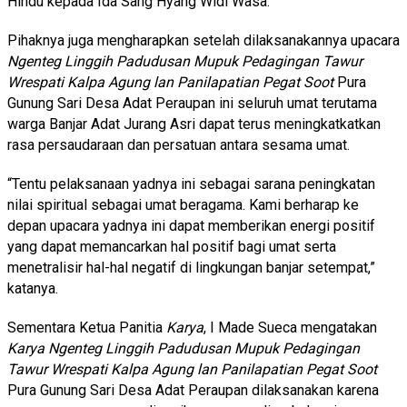
Hindu kepada Ida Sang Hyang Widi Wasa.
Pihaknya juga mengharapkan setelah dilaksanakannya upacara
Ngenteg Linggih Padudusan Mupuk Pedagingan Tawur
Wrespati Kalpa Agung lan Panilapatian Pegat Soot
Pura
Gunung Sari Desa Adat Peraupan ini seluruh umat terutama
warga Banjar Adat Jurang Asri dapat terus meningkatkatkan
rasa persaudaraan dan persatuan antara sesama umat.
“Tentu pelaksanaan yadnya ini sebagai sarana peningkatan
nilai spiritual sebagai umat beragama. Kami berharap ke
depan upacara yadnya ini dapat memberikan energi positif
yang dapat memancarkan hal positif bagi umat serta
menetralisir hal-hal negatif di lingkungan banjar setempat,”
katanya.
Sementara Ketua Panitia
Karya
, I Made Sueca mengatakan
Karya Ngenteg Linggih Padudusan Mupuk Pedagingan
Tawur Wrespati Kalpa Agung lan Panilapatian Pegat Soot
Pura Gunung Sari Desa Adat Peraupan dilaksanakan karena