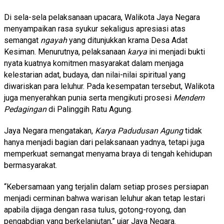
Di sela-sela pelaksanaan upacara, Walikota Jaya Negara
menyampaikan rasa syukur sekaligus apresiasi atas
semangat
ngayah
yang ditunjukkan krama Desa Adat
Kesiman. Menurutnya, pelaksanaan
karya
ini menjadi bukti
nyata kuatnya komitmen masyarakat dalam menjaga
kelestarian adat, budaya, dan nilai-nilai spiritual yang
diwariskan para leluhur. Pada kesempatan tersebut, Walikota
juga menyerahkan punia serta mengikuti prosesi
Mendem
Pedagingan
di Palinggih Ratu Agung.
Jaya Negara mengatakan,
Karya Padudusan Agung
tidak
hanya menjadi bagian dari pelaksanaan yadnya, tetapi juga
memperkuat semangat menyama braya di tengah kehidupan
bermasyarakat.
“Kebersamaan yang terjalin dalam setiap proses persiapan
menjadi cerminan bahwa warisan leluhur akan tetap lestari
apabila dijaga dengan rasa tulus, gotong-royong, dan
pengabdian yang berkelanjutan,” ujar Jaya Negara.