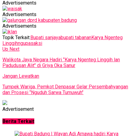
Advertisements
Advertisements
Advertisements
Topik Terkait:
Bupati sanjaya
bupati tabanan
Karya Ngenteg
Linggih
ngupasaksi
Up Next
Walikota Jaya Negara Hadiri ‘’Karya Ngenteg Linggih lan
Padudusan Alit’’ di Griya Oka Sanur
Jangan Lewatkan
Tumpek Wariga, Pemkot Denpasar Gelar Persembahyangan
dan Prosesi ‘’Nguduh Sarwa Tumuwuh’’
Advertisement
Berita Terkait