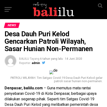
NEWS
Desa Dauh Puri Kelod
Gencarkan Patroli Wilayah,
Sasar Hunian Non-Permanen
BALIILU Tayang
6 tahun yang lalu
:
14 Juni 2020
Reporter:
admin
PATROLI WILAYAH: Tim Satgas Covid-19 Desa Dauh Puri Kelod gelar
patroli sasar hunian non-permanen.
Denpasar, baliilu.com
– Guna memutus mata rantai
penyebaran Covid-19 di Kota Denpasar, berbagai upaya
dilakukan segenap pihak. Seperti tim Satgas Covid-19
Desa Dauh Puri Kelod yang melibatkan pemerintah desa