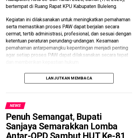
bertempat di Ruang Rapat KPU Kabupaten Buleleng.
Kegiatan ini dilaksanakan untuk meningkatkan pemahaman
serta memastikan proses PAW dapat berjalan secara
cermat, tertib administrasi, profesional, dan sesuai dengan
ketentuan peraturan perundang-undangan. Kesamaan
pemahaman antarpemangku kepentingan menjadi penting
agar setiap proses PAW dapat dilaksanakan secara tepat
dan memberikan kepastian hukum.
Bimbingan teknis dibuka oleh Ketua KPU Provinsi Bali dan
LANJUTKAN MEMBACA
menghadirkan Anggota KPU Republik Indonesia, Idham
Holik, sebagai narasumber. Kegiatan turut dihadiri
Sekretaris DPRD Provinsi Bali, Kepala Biro Pemerintahan
dan Kesejahteraan Rakyat Sekretariat Daerah Provinsi Bali,
NEWS
pimpinan partai politik tingkat Provinsi Bali, serta Ketua
Penuh Semangat, Bupati
dan Anggota KPU Kabupaten/Kota yang membidangi Divisi
Sanjaya Semarakkan Lomba
Teknis Penyelenggaraan se-Bali.
Antar-OPD Sambut HUT Ke-81