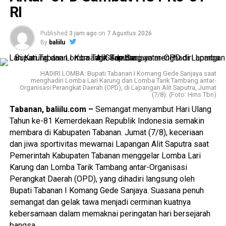
Anggota KPU Provinsi Bali Divisi Teknis Penyelenggaraan,
RI
Luh Putu Sri Widyastini, memandu jalannya bimbingan
teknis.
Published
3 jam ago
on
7 Agustus 2026
By
baliilu
Dalam pemaparannya, Idham Holik menyampaikan
sejumlah arahan terkait tata kelola kepemiluan dan
kepartaian, termasuk pentingnya pemutakhiran data partai
HADIRI LOMBA: Bupati Tabanan I Komang Gede Sanjaya saat
politik secara berkelanjutan melalui Sistem Informasi
menghadiri Lomba Lari Karung dan Lomba Tarik Tambang antar-
Organisasi Perangkat Daerah (OPD), di Lapangan Alit Saputra, Jumat
Partai Politik (Sipol).
(7/8). (Foto: Hms Tbn)
Tabanan, baliilu.com –
Semangat menyambut Hari Ulang
Partai politik didorong untuk secara proaktif melakukan
Tahun ke-81 Kemerdekaan Republik Indonesia semakin
pemutakhiran data dan tidak menganggap data
membara di Kabupaten Tabanan. Jumat (7/8), keceriaan
keanggotaan bersifat tetap. KPU Kabupaten/Kota juga
dan jiwa sportivitas mewarnai Lapangan Alit Saputra saat
diharapkan terus membangun komunikasi dengan partai
Pemerintah Kabupaten Tabanan menggelar Lomba Lari
politik agar data kepengurusan dan keanggotaan yang
Karung dan Lomba Tarik Tambang antar-Organisasi
tercatat dalam Sipol tetap akurat dan mutakhir.
Perangkat Daerah (OPD), yang dihadiri langsung oleh
Bupati Tabanan I Komang Gede Sanjaya. Suasana penuh
Dalam konteks PAW Anggota DPRD, bimbingan teknis
semangat dan gelak tawa menjadi cerminan kuatnya
menekankan pentingnya ketelitian dalam pemeriksaan
kebersamaan dalam memaknai peringatan hari bersejarah
dokumen, pemenuhan persyaratan calon pengganti sesuai
bangsa.