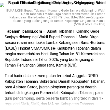
Lomba Lari Karung antar-OPD diikuti oleh enam peserta
Melalui kegiatan ini, KPU Provinsi Bali berharap jajaran
dalam satu tim beregu campuran, sementara Lomba Tarik
KPU Kabupaten/Kota se-Bali semakin memiliki
BUKA LKBB: Bupati Tabanan I Komang Gede Sanjaya didampingi Wakil
Tambang diikuti oleh dua belas peserta dalam satu regu
pemahaman yang seragam dan mampu menangani setiap
Bupati Tabanan, I Made Dirga secara resmi membuka Lomba
campuran. Setiap pertandingan berlangsung meriah,
Kebangsaan Baris-berbaris (LKBB) Tingkat SMA/SMK se-Kabupaten
proses PAW secara profesional, akuntabel, serta sesuai
Tabanan yang berlangsung di Taman Perjuangan Singasana, Kamis
menampilkan semangat juang, kerja sama, serta
(6/8). (Foto: Hms Tbn)
dengan ketentuan peraturan perundang-undangan.
(gs/bi)
kekompakan antarpegawai yang menjadi nilai utama dalam
Tabanan, baliilu.com
– Bupati Tabanan I Komang Gede
setiap perlombaan.
Sanjaya didampingi Wakil Bupati Tabanan, I Made Dirga
secara resmi membuka Lomba Kebangsaan Baris-Berbaris
Di sela-sela kegiatan, Bupati Sanjaya menyampaikan
(LKBB) Tingkat SMA/SMK se-Kabupaten Tabanan dalam
apresiasinya kepada seluruh peserta yang telah
rangka memeriahkan Hari Ulang Tahun ke-81 Kemerdekaan
berpartisipasi dengan penuh antusias. Menurutnya,
Republik Indonesia Tahun 2026, yang berlangsung di
perlombaan tradisional seperti ini bukan sekadar ajang
Advertisements
Taman Perjuangan Singasana, Kamis (6/8).
hiburan, melainkan juga menjadi sarana mempererat
persaudaraan dan memperkuat rasa kebersamaan di
Advertisements
Turut hadir dalam kesempatan tersebut Anggota DPRD
lingkungan Pemerintah Kabupaten Tabanan.
Kabupaten Tabanan, Sekretaris Daerah Kabupaten Tabanan,
Advertisements
para Asisten Setda, jajaran pimpinan perangkat daerah
terkait di lingkungan Pemerintah Kabupaten Tabanan, para
Advertisements
Baca Juga
Update Covid-19 (16/9) di Bali, 4
guru pendamping, serta peserta lomba yang terdiri dari 17
Pasien Meninggal, Persentase Sembuh 79.24
regu dari SMA, SMK, dan MA se-Kabupaten Tabanan.
Persen