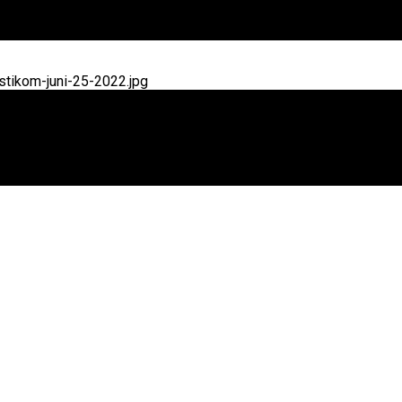
tikom-juni-25-2022.jpg
 Sumbang Beras di Desa Kendran Gianyar