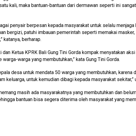
satu kali, maka bantuan-bantuan dari dermawan seperti ini sang
sebagai penyair berpesan kepada masyarakat untuk selalu menjag
an bergizi, patuhi imbauan pemerintah seperti memakai masker, se
” katanya, berharap.
 dan Ketua KPRK Bali Gung Tini Gorda kompak menyatakan aksi s
e warga-warga yang membutuhkan,” kata Gung Tini Gorda.
a desa untuk mendata 50 warga yang membutuhkan, karena data yan
 keluarga, untuk kemudian dibagi kepada masyarakat sekitar,” u
mang masih ada masyarakatnya yang membutuhkan dan belum me
 sehingga bantuan bisa segera diterima oleh masyarakat yang mem