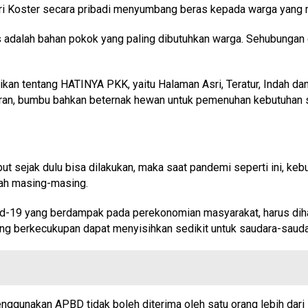
tri Koster secara pribadi menyumbang beras kepada warga yang
s adalah bahan pokok yang paling dibutuhkan warga. Sehubungan
asikan tentang HATINYA PKK, yaitu Halaman Asri, Teratur, Indah 
an, bumbu bahkan beternak hewan untuk pemenuhan kebutuhan seh
ut sejak dulu bisa dilakukan, maka saat pandemi seperti ini, keb
ah masing-masing.
vid-19 yang berdampak pada perekonomian masyarakat, harus dih
ng berkecukupan dapat menyisihkan sedikit untuk saudara-saudara
enggunakan APBD tidak boleh diterima oleh satu orang lebih dari 