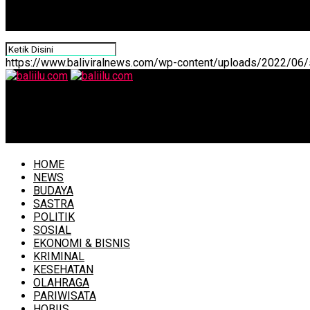
https://www.baliviralnews.com/wp-content/uploads/2022/06/s
baliilu.com
Dukung Aksi Sosial Iwapi dan KPRP Bali, Ny. Putri Koster
HOME
NEWS
BUDAYA
SASTRA
POLITIK
SOSIAL
EKONOMI & BISNIS
KRIMINAL
KESEHATAN
OLAHRAGA
PARIWISATA
HOBIIS