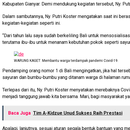
Kabupaten Gianyar. Demi mendukung kegiatan tersebut, Ny. Pu
Dalam sambutannya, Ny. Putri Koster mengatakan saat ini bera
kegiatan-kegiatan seperti ini.
“Dari tahun lalu saya sudah berkeliling Bali untuk mensosialis
terutama ibu-ibu untuk menanam kebutuhan pokok seperti sayur
WARUNG KAGET: Membantu warga terdampak pandemi Covid-19.
Pendamping orang nomor 1 di Bali mengingatkan, jika hal terseb
sayuran dan bumbu-bumbu yang ditanam warga di halaman rum
Terlepas dari itu, Ny. Putri Koster menyatakan merebaknya Co
menjadi tanggung jawab kita bersama. Mari, bagi masyarakat ya
Baca Juga
Tim A-Kidzue Unud Sukses Raih Prestasi
Apalagi, lanjutnya, sesuai aturan segala bentuk bantuan yang m