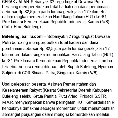
GERAK JALAN: Sebanyak 32 regu tingkat Dewasa Putri
bersaing memperebutkan total hadiah dan dana pembinaan
sebesar Rp 82,5 juta pada lomba gerak jalan 17 kilometer
dalam rangka memeriahkan Hari Ulang Tahun (HUT) ke-81
Proklamasi Kemerdekaan Republik Indonesia, Kamis (6/8).
(Foto: Hms Buleleng)
Buleleng, baliilu.com
– Sebanyak 32 regu tingkat Dewasa
Putri bersaing memperebutkan total hadiah dan dana
pembinaan sebesar Rp 82,5 juta pada lomba gerak jalan 17
kilometer dalam rangka memeriahkan Hari Ulang Tahun (HUT)
ke-81 Proklamasi Kemerdekaan Republik Indonesia. Lomba
tersebut secara resmi dilepas oleh Bupati Buleleng, Nyoman
Sutjidra, di GOR Bhuana Patra, Singaraja, Kamis (6/8).
Usai pelepasan peserta, Asisten Pemerintahan dan
Kesejahteraan Rakyat (Kesra) Sekretariat Daerah Kabupaten
Buleleng selaku Ketua Panitia, Putu Ariadi Pribadi, S.STP.,
M.A.P., menyampaikan bahwa peringatan HUT Kemerdekaan RI
hendaknya dimaknai sebagai momentum untuk menumbuhkan
semangat perjuangan dalam mengisi kemerdekaan melalui