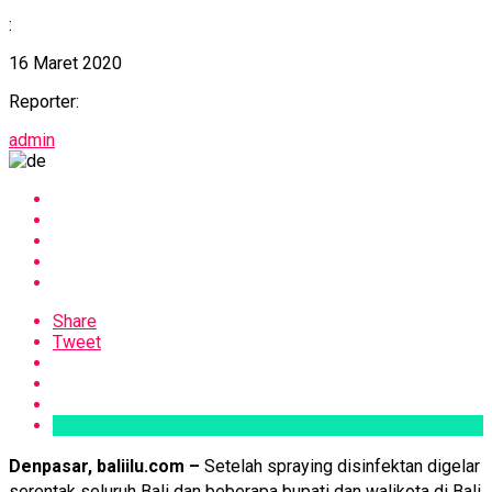
:
16 Maret 2020
Reporter:
admin
Share
Tweet
Denpasar, baliilu.com –
Setelah spraying disinfektan digelar
serentak seluruh Bali dan beberapa bupati dan walikota di Bali