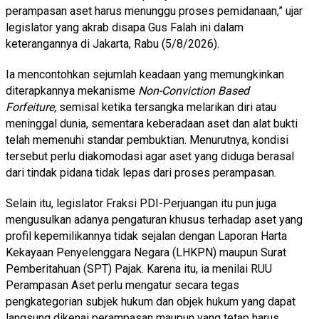
perampasan aset harus menunggu proses pemidanaan,” ujar
legislator yang akrab disapa Gus Falah ini dalam
keterangannya di Jakarta, Rabu (5/8/2026).
Ia mencontohkan sejumlah keadaan yang memungkinkan
diterapkannya mekanisme
Non-Conviction Based
Forfeiture,
semisal ketika tersangka melarikan diri atau
meninggal dunia, sementara keberadaan aset dan alat bukti
telah memenuhi standar pembuktian. Menurutnya, kondisi
tersebut perlu diakomodasi agar aset yang diduga berasal
dari tindak pidana tidak lepas dari proses perampasan.
Selain itu, legislator Fraksi PDI-Perjuangan itu pun juga
mengusulkan adanya pengaturan khusus terhadap aset yang
profil kepemilikannya tidak sejalan dengan Laporan Harta
Kekayaan Penyelenggara Negara (LHKPN) maupun Surat
Pemberitahuan (SPT) Pajak. Karena itu, ia menilai RUU
Perampasan Aset perlu mengatur secara tegas
pengkategorian subjek hukum dan objek hukum yang dapat
langsung dikenai perampasan maupun yang tetap harus