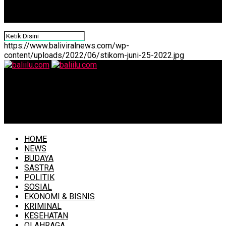
https://www.baliviralnews.com/wp-
content/uploads/2022/06/stikom-juni-25-2022.jpg
baliilu.com
Gubernur Bali Keluarkan Surat Edaran 7194 /2020,
Seluruh Siswa Belajar di Rumah 14 Hari
HOME
NEWS
BUDAYA
SASTRA
POLITIK
SOSIAL
EKONOMI & BISNIS
KRIMINAL
KESEHATAN
OLAHRAGA