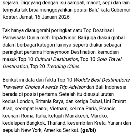
sejarah. Digoyang dengan isu sampah, macet, sepi dan lain
ternyata tak bisa menggoyahkan posisi Bali,” kata Gubernur
Koster, Jumat, 16 Januari 2026.
Tak hanya dianugerahi peringkat satu Top Destinasi
Pariwisata Dunia oleh TripAdvisor, Bali juga diakui global
dalam berbagai kategori lainnya seperti diakui sebagai
peringkat pertama
Honeymoon Destination.
kemudian
masuk Top 10
Cultural Destination
, Top 10
Solo Travel
Destination
, Top 20
Trending Cities.
Berikut ini data dan fakta Top 10
World’s Best Destinations
Travelers’ Choice Awards Trip Advisor
dan Bali Indonesia
berada di posisi pertama. Setelah itu disusul urutan
kedua London, Britania Raya, dan ketiga Dubai, Uni Emirat
Arab, keempat Hanoi, Vietnam, kelima Paris, Prancis,
keenam Roma, Italia, ketujuh Marrakesh, Maroko,
kedelapan Bangkok, Thailand, kesembilan Kreta, Yunani dan
sepuluh New York, Amerika Serikat.
(gs/bi)