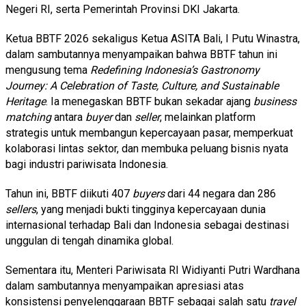
Negeri RI, serta Pemerintah Provinsi DKI Jakarta.
Ketua BBTF 2026 sekaligus Ketua ASITA Bali, I Putu Winastra,
dalam sambutannya menyampaikan bahwa BBTF tahun ini
mengusung tema
Redefining Indonesia’s Gastronomy
Journey: A Celebration of Taste, Culture, and Sustainable
Heritage
. Ia menegaskan BBTF bukan sekadar ajang
business
matching
antara
buyer
dan
seller
, melainkan platform
strategis untuk membangun kepercayaan pasar, memperkuat
kolaborasi lintas sektor, dan membuka peluang bisnis nyata
bagi industri pariwisata Indonesia.
Tahun ini, BBTF diikuti 407
buyers
dari 44 negara dan 286
sellers
, yang menjadi bukti tingginya kepercayaan dunia
internasional terhadap Bali dan Indonesia sebagai destinasi
unggulan di tengah dinamika global.
Sementara itu, Menteri Pariwisata RI Widiyanti Putri Wardhana
dalam sambutannya menyampaikan apresiasi atas
konsistensi penyelenggaraan BBTF sebagai salah satu
travel