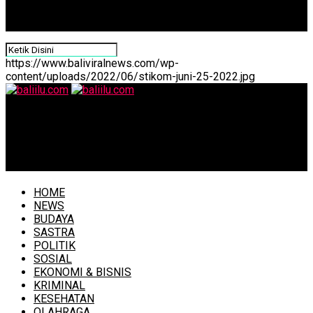
https://www.baliviralnews.com/wp-
content/uploads/2022/06/stikom-juni-25-2022.jpg
baliilu.com
Gubernur Koster Ajak Semua Pihak Turut Jaga Suasana
Kondusif Bali
HOME
NEWS
BUDAYA
SASTRA
POLITIK
SOSIAL
EKONOMI & BISNIS
KRIMINAL
KESEHATAN
OLAHRAGA