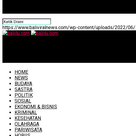
https://www.baliviralnews.com/wp-content/uploads/2022/06/s
baliilu.com
‘Heneng Hening’ Desa Adat Sala Abuan Bangli, Ikmah di Bal
HOME
NEWS
BUDAYA
SASTRA
POLITIK
SOSIAL
EKONOMI & BISNIS
KRIMINAL
KESEHATAN
OLAHRAGA
PARIWISATA
HOBIIS