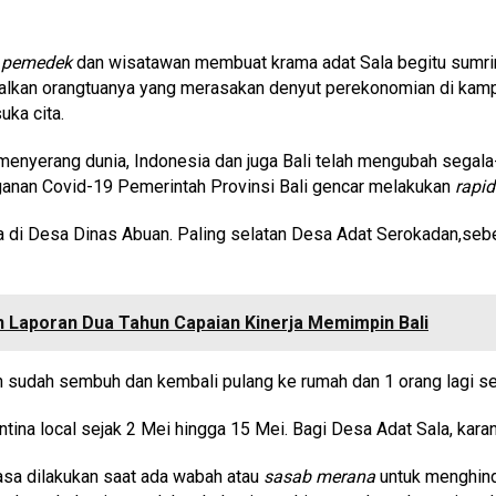
i
pemedek
dan wisatawan membuat krama adat Sala begitu sumrin
ggalkan orangtuanya yang merasakan denyut perekonomian di ka
uka cita.
yerang dunia, Indonesia dan juga Bali telah mengubah segala-ga
anan Covid-19 Pemerintah Provinsi Bali gencar melakukan
rapid
a di Desa Dinas Abuan. Paling selatan Desa Adat Serokadan,sebe
Laporan Dua Tahun Capaian Kinerja Memimpin Bali
n sudah sembuh dan kembali pulang ke rumah dan 1 orang lagi se
a local sejak 2 Mei hingga 15 Mei. Bagi Desa Adat Sala, karanti
asa dilakukan saat ada wabah atau
sasab merana
untuk menghin