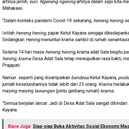
artinya jernih, suci.
Ngeneng ngening
artinya dalam sepi kita m
Mahakawi.
‘’Dalam konteks pandemi Covid-19 sekarang,
heneng hening
se
Istilah
heneng hening,
papar Ketut Kayana sengaja dikedepankan
Sedangkan
Hening
menuntun krama sambil di rumah senantias
Selama 14 hari masa
heneng hening
, krama adat Sala begitu p
hening,
krama
Desa Adat Sala tetap mewujudkan rasa bakti, m
Prajapati.
Namun seperti yang disampaikan
bandesa
Ketut Kayana,
piod
jumlah keseluruhannya tidak lebih dari 25 orang.
Krama
melakuk
masing-masing
lawangan
(pintu gerbang rumah)
krama
.
‘’Semua berjalan lancar. Jadi di Desa Adat Sala sangat dihindari
Kayana.
Baca Juga
Siap-siap Buka Aktivitas Sosial Ekonomi Ma