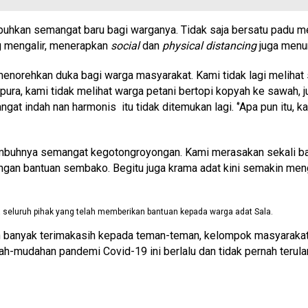
hkan semangat baru bagi warganya. Tidak saja bersatu padu m
g mengalir, menerapkan
social
dan
physical distancing
juga menu
enorehkan duka bagi warga masyarakat. Kami tidak lagi melihat s
pura, kami tidak melihat warga petani bertopi kopyah ke sawah, j
 indah nan harmonis itu tidak ditemukan lagi. ‘’Apa pun itu, 
tumbuhnya semangat kegotongroyongan. Kami merasakan sekali ba
an bantuan sembako. Begitu juga krama adat kini semakin mengh
luruh pihak yang telah memberikan bantuan kepada warga adat Sala.
 banyak terimakasih kepada teman-teman, kelompok masyarakat
-mudahan pandemi Covid-19 ini berlalu dan tidak pernah terulan