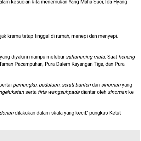
dalam kesucian kita menemukan Yang Maha Suci, Ida Hyang
ak krama tetap tinggal di rumah, menepi dan menyepi.
al yang diyakini mampu melebur
sahananing mala.
Saat
heneng
 Taman Pacampuhan, Pura Dalem Kayangan Tiga, dan Pura
sertai
pemangku,
peduluan,
serati banten
dan
sinoman
yang
engelukatan
serta
tirta wangsuhpada
diantar oleh
sinoman
ke
donan
dilakukan dalam skala yang kecil,’’ pungkas Ketut