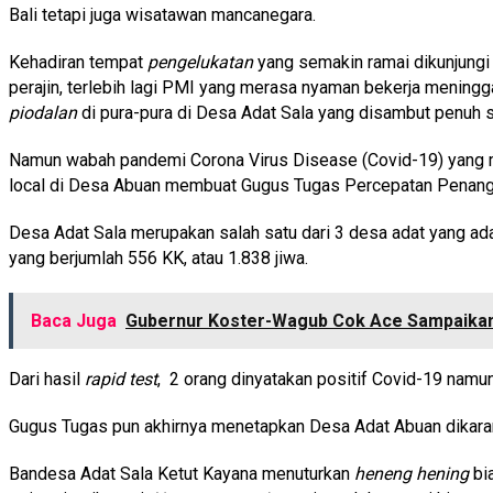
Bali tetapi juga wisatawan mancanegara.
Kehadiran tempat
pengelukatan
yang semakin ramai dikunjung
perajin, terlebih lagi PMI yang merasa nyaman bekerja menin
piodalan
di pura-pura di Desa Adat Sala yang disambut penuh s
Namun wabah pandemi Corona Virus Disease (Covid-19) yang men
local di Desa Abuan membuat Gugus Tugas Percepatan Penang
Desa Adat Sala merupakan salah satu dari 3 desa adat yang ad
yang berjumlah 556 KK, atau 1.838 jiwa.
Baca Juga
Gubernur Koster-Wagub Cok Ace Sampaikan 
Dari hasil
rapid test
, 2 orang dinyatakan positif Covid-19 namu
Gugus Tugas pun akhirnya menetapkan Desa Adat Abuan dikarantin
Bandesa Adat Sala Ketut Kayana menuturkan
heneng hening
bi