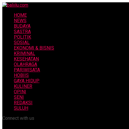
HOME
NEWS
BUDAYA
SASTRA
POLITIK
SOSIAL
EKONOMI & BISNIS
KRIMINAL
KESEHATAN
OLAHRAGA
PARIWISATA
HOBIIS
GAYA HIDUP
KULINER
OPINI
SENI
REDAKSI
SULUH
Connect with us