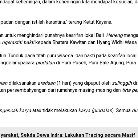
endapat keheningan, dalam keheningan kita mendapat kesucian, 
padan dengan istilah karantina,’’ terang Ketut Kayana.
 untuk menghindari punahnya kearifan lokal Bali.
Heneng
mengaj
a
ng
erastiti
bakti
kepada Bhatara Kawitan dan Hyang Widhi Wasa.
atuh. Tunduk pada titah guru wisesa dan bakti pada kearifan loc
enggelar upacara
p
iodalan
di Pura Puseh, Pura Bale Agung, Pura
alan
dilaksanakan
ararisan
(1 hari) yang dipuput oleh
sulinggih
di
an persembahyangan dari rumahnya masing-masing dan
tirta p
ngencak karya
atau tidak melakukan
karya (piodalan
). Semua
du
syarakat, Sekda Dewa Indra: Lakukan Tracing secara Masif