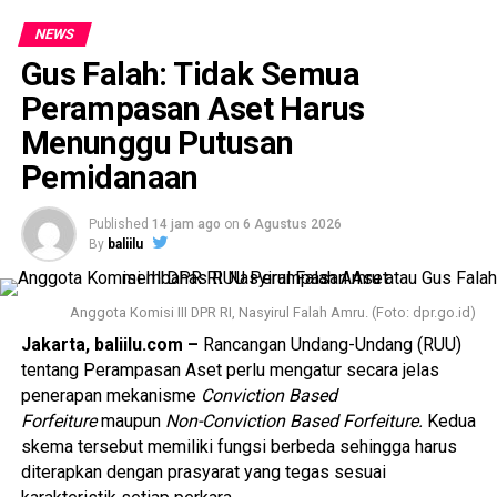
informasi yang tidak benar,” tegas Irjen Pol. Wibowo.
NEWS
Menurutnya, Polri terus berkomitmen mengoptimalkan
Gus Falah: Tidak Semua
penegakan hukum berbasis teknologi melalui ETLE guna
mewujudkan penegakan hukum yang objektif, transparan,
Perampasan Aset Harus
dan akuntabel.
Menunggu Putusan
Pemidanaan
Meski demikian, Irjen Pol. Wibowo menjelaskan bahwa
petugas kepolisian di lapangan tetap diberikan
kewenangan untuk melakukan penindakan secara manual
Published
14 jam ago
on
6 Agustus 2026
By
baliilu
dalam kondisi tertentu. Kebijakan tersebut bersifat selektif
dan situasional, bukan sebagai pengganti sistem ETLE
yang tetap menjadi prioritas utama.
Anggota Komisi III DPR RI, Nasyirul Falah Amru. (Foto: dpr.go.id)
Jakarta, baliilu.com –
Rancangan Undang-Undang (RUU)
“Penindakan secara manual hanya dilakukan secara
tentang Perampasan Aset perlu mengatur secara jelas
terbatas terhadap pelanggaran lalu lintas yang kasat mata
penerapan mekanisme
Conviction Based
dan berpotensi menimbulkan fatalitas maupun
Forfeiture
maupun
Non-Conviction Based Forfeiture.
Kedua
membahayakan pengguna jalan lainnya,” ujarnya.
skema tersebut memiliki fungsi berbeda sehingga harus
diterapkan dengan prasyarat yang tegas sesuai
Adapun pelanggaran yang menjadi sasaran penindakan