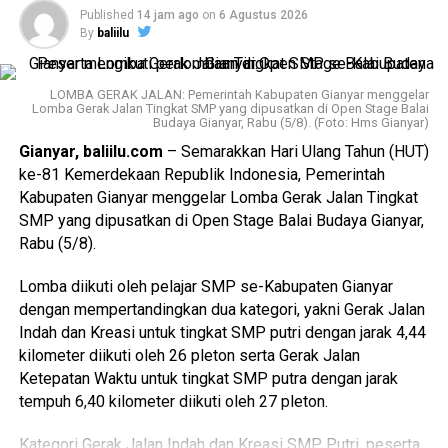
telah memenuhi standar pembuktian. Menurutnya, kondisi
resmi dan selalu melakukan verifikasi sebelum
Published
14 jam ago
on
6 Agustus 2026
tersebut perlu diakomodasi agar aset yang diduga berasal
By
baliilu
menyebarluaskannya.
dari tindak pidana tidak lepas dari proses perampasan.
“Kami mengajak seluruh masyarakat untuk bijak dalam
Selain itu, legislator Fraksi PDI-Perjuangan itu pun juga
LOMBA GERAK JALAN: Pemerintah Kabupaten Gianyar menggelar
menggunakan media sosial. Pastikan setiap informasi
Lomba Gerak Jalan Tingkat SMP yang dipusatkan di Open Stage Balai
mengusulkan adanya pengaturan khusus terhadap aset
Budaya Gianyar, Rabu (5/8). (Foto: Hms Gianyar)
yang diterima berasal dari sumber resmi kami, melalui
yang profil kepemilikannya tidak sejalan dengan Laporan
NTMC Korlantas, sehingga tidak ikut menyebarkan
Gianyar, baliilu.com
– Semarakkan Hari Ulang Tahun (HUT)
Harta Kekayaan Penyelenggara Negara (LHKPN) maupun
informasi yang menyesatkan dan belum tentu benar,”
ke-81 Kemerdekaan Republik Indonesia, Pemerintah
Surat Pemberitahuan (SPT) Pajak. Karena itu, ia menilai
tandas Irjen Pol. Wibowo.
Kabupaten Gianyar menggelar Lomba Gerak Jalan Tingkat
RUU Perampasan Aset perlu mengatur secara tegas
SMP yang dipusatkan di Open Stage Balai Budaya Gianyar,
pengkategorian subjek hukum dan objek hukum yang dapat
Korlantas Polri akan terus mengedepankan penegakan
Rabu (5/8).
langsung dikenai perampasan maupun yang tetap harus
hukum lalu lintas yang profesional, modern, transparan, dan
melalui proses peradilan.
berkeadilan sebagai bagian dari upaya mewujudkan
Lomba diikuti oleh pelajar SMP se-Kabupaten Gianyar
keamanan, keselamatan, ketertiban, dan kelancaran lalu
dengan mempertandingkan dua kategori, yakni Gerak Jalan
“Ada perampasan aset yang misalkan tersangkanya
lintas di seluruh Indonesia.
(gs/bi)
Indah dan Kreasi untuk tingkat SMP putri dengan jarak 4,44
melarikan diri atau tersangkanya atau terdakwanya
kilometer diikuti oleh 26 pleton serta Gerak Jalan
meninggal, tapi asetnya terlihat dan bukti yang ada cukup
Ketepatan Waktu untuk tingkat SMP putra dengan jarak
dengan pola pembuktian sederhana untuk kemudian
tempuh 6,40 kilometer diikuti oleh 27 pleton.
dirampas. Ada juga klausul khusus profil harta tidak sesuai
dengan LHKPN dan SPT Pajak, jadi ada pengkategorian
Kategori Gerak Jalan Indah dan Kreasi SMP Putri, peserta