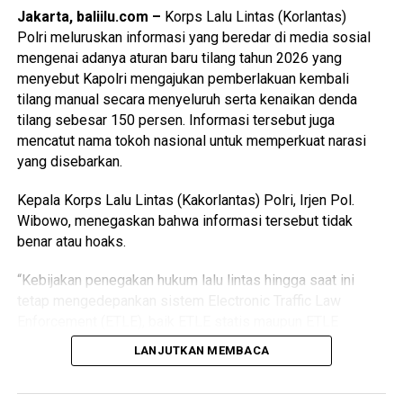
Jakarta, baliilu.com –
Korps Lalu Lintas (Korlantas)
Polri meluruskan informasi yang beredar di media sosial
mengenai adanya aturan baru tilang tahun 2026 yang
menyebut Kapolri mengajukan pemberlakuan kembali
tilang manual secara menyeluruh serta kenaikan denda
tilang sebesar 150 persen. Informasi tersebut juga
mencatut nama tokoh nasional untuk memperkuat narasi
yang disebarkan.
Kepala Korps Lalu Lintas (Kakorlantas) Polri, Irjen Pol.
Wibowo, menegaskan bahwa informasi tersebut tidak
benar atau hoaks.
“Kebijakan penegakan hukum lalu lintas hingga saat ini
tetap mengedepankan sistem Electronic Traffic Law
Enforcement (ETLE), baik ETLE statis maupun ETLE
mobile. Informasi yang menyebutkan adanya kebijakan
LANJUTKAN MEMBACA
pemberlakuan kembali tilang manual secara menyeluruh
maupun kenaikan denda tilang sebesar 150 persen adalah