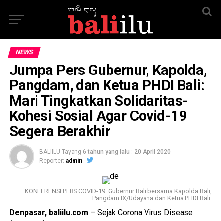
NEWS
Jumpa Pers Gubernur, Kapolda,
Pangdam, dan Ketua PHDI Bali:
Mari Tingkatkan Solidaritas-
Kohesi Sosial Agar Covid-19
Segera Berakhir
BALIILU Tayang
6 tahun yang lalu
:
20 April 2020
Reporter:
admin
KONFERENSI PERS COVID-19: Gubernur Bali bersama Kapolda Bali,
Pangdam IX/Udayana dan Ketua PHDI Bali.
Denpasar, baliilu.com
– Sejak Corona Virus Disease