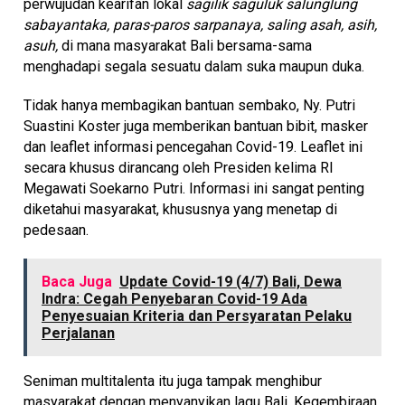
perwujudan kearifan lokal
sagilik saguluk salunglung
sabayantaka, paras-paros sarpanaya, saling asah, asih,
asuh,
di mana masyarakat Bali bersama-sama
menghadapi segala sesuatu dalam suka maupun duka.
Tidak hanya membagikan bantuan sembako, Ny. Putri
Suastini Koster juga memberikan bantuan bibit, masker
dan leaflet informasi pencegahan Covid-19. Leaflet ini
secara khusus dirancang oleh Presiden kelima RI
Megawati Soekarno Putri. Informasi ini sangat penting
diketahui masyarakat, khususnya yang menetap di
pedesaan.
Baca Juga
Update Covid-19 (4/7) Bali, Dewa
Indra: Cegah Penyebaran Covid-19 Ada
Penyesuaian Kriteria dan Persyaratan Pelaku
Perjalanan
Seniman multitalenta itu juga tampak menghibur
masyarakat dengan menyanyikan lagu Bali. Kegembiraan