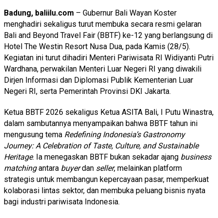
Badung, baliilu.com
– Gubernur Bali Wayan Koster
menghadiri sekaligus turut membuka secara resmi gelaran
Bali and Beyond Travel Fair (BBTF) ke-12 yang berlangsung di
Hotel The Westin Resort Nusa Dua, pada Kamis (28/5).
Kegiatan ini turut dihadiri Menteri Pariwisata RI Widiyanti Putri
Wardhana, perwakilan Menteri Luar Negeri RI yang diwakili
Dirjen Informasi dan Diplomasi Publik Kementerian Luar
Negeri RI, serta Pemerintah Provinsi DKI Jakarta.
Ketua BBTF 2026 sekaligus Ketua ASITA Bali, I Putu Winastra,
dalam sambutannya menyampaikan bahwa BBTF tahun ini
mengusung tema
Redefining Indonesia’s Gastronomy
Journey: A Celebration of Taste, Culture, and Sustainable
Heritage
. Ia menegaskan BBTF bukan sekadar ajang
business
matching
antara
buyer
dan
seller
, melainkan platform
strategis untuk membangun kepercayaan pasar, memperkuat
kolaborasi lintas sektor, dan membuka peluang bisnis nyata
bagi industri pariwisata Indonesia.