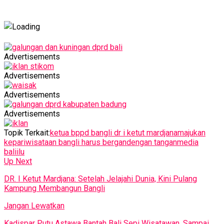
Advertisements
Advertisements
Advertisements
Advertisements
Topik Terkait:
ketua bppd bangli dr i ketut mardjana
majukan
kepariwisataan bangli harus bergandengan tangan
media
baliilu
Up Next
DR. I Ketut Mardjana: Setelah Jelajahi Dunia, Kini Pulang
Kampung Membangun Bangli
Jangan Lewatkan
Kadispar Putu Astawa Bantah Bali Sepi Wisatawan, Sampai