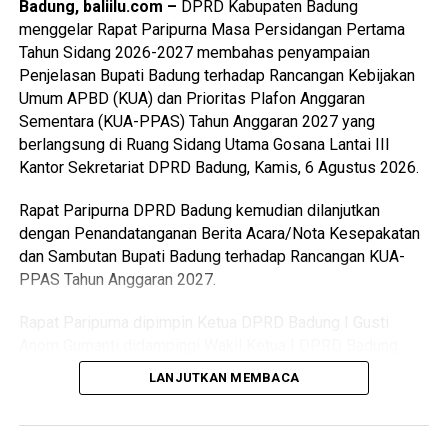
Badung, baliilu.com –
DPRD Kabupaten Badung
Asli Daerah (PAD) Badung bisa semakin meningkat dan
menggelar Rapat Paripurna Masa Persidangan Pertama
tahun berikutnya meningkat pula.
Tahun Sidang 2026-2027 membahas penyampaian
Penjelasan Bupati Badung terhadap Rancangan Kebijakan
Ditambah lagi, semua Pendapatan Daerah Badung lahir dari
Umum APBD (KUA) dan Prioritas Plafon Anggaran
pariwisata. Seperti diketahui bersama bahwa pariwisata
Sementara (KUA-PPAS) Tahun Anggaran 2027 yang
sangat rentan dengan isu dan resiko. “Kami berharap
berlangsung di Ruang Sidang Utama Gosana Lantai III
masyarakat Badung, mari kita jaga ini begitu pula usaha-
Kantor Sekretariat DPRD Badung, Kamis, 6 Agustus 2026.
usaha yang berhubungan dengan pariwisata. Mudah-
mudahan ke depan kondisi tetap kondusif sehingga
Rapat Paripurna DPRD Badung kemudian dilanjutkan
pariwisata ini berjalan sesuai dengan keinginan kita
dengan Penandatanganan Berita Acara/Nota Kesepakatan
bersama,” ujar Anom Gumanti.
dan Sambutan Bupati Badung terhadap Rancangan KUA-
PPAS Tahun Anggaran 2027.
Baca Juga
Pasien WNA Positif Covid-19 dan 4
Rapat Paripurna dipimpin Ketua DPRD Badung I Gusti
Penyakit Bawaan Akhirnya Meninggal
Anom Gumanti didampingi Wakil Ketua I DPRD Badung
Anak Agung Ngurah Ketut Agus Nadi Putra dan Wakil Ketua
LANJUTKAN MEMBACA
Sementara itu, Bupati Badung I Wayan Adi Arnawa
III DPRD Badung I Made Sunarta serta dihadiri Anggota
menyebutkan Rancangan KUA-PPAS Tahun Anggaran 2027
DPRD Badung. Dari pihak Eksekutif hadir Bupati Badung I
sebagai dasar pedoman dalam merancang Rencana APBD
Wayan Adi Arnawa didampingi Wakil Bupati Badung Bagus