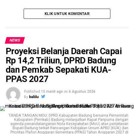
KLIK UNTUK KOMENTAR
NEWS
Proyeksi Belanja Daerah Capai
Rp 14,2 Triliun, DPRD Badung
dan Pemkab Sepakati KUA-
PPAS 2027
Published
10 menit ago
on
6 Agustus 2026
By
baliilu
TANDA TANGAN MOU: DPRD Kabupaten Badung bersama Pemerintah
Kabupaten (Pemkab) Badung melanjutkan Rapat Paripurna dengan
agenda penandatanganan Nota Kesepakatan (MoU) atas penjelasan
Bupati Badung terkait Rancangan Kebijakan Umum APBD (KUA) dan
Prioritas Plafon Anggaran Sementara (PPAS) Tahun Anggaran 2027 di