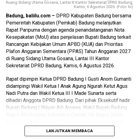
Ruang Sidang Utama Gosana, Lantai III Kantor Sekretariat DPRD Badung,
Kamis, 6 Agustus 2026. (Foto: bi)
Badung, baliilu.com –
DPRD Kabupaten Badung bersama
Pemerintah Kabupaten (Pemkab) Badung melanjutkan
Rapat Paripurna dengan agenda penandatanganan Nota
Kesepakatan (MoU) atas penjelasan Bupati Badung terkait
Rancangan Kebijakan Umum APBD (KUA) dan Prioritas
Plafon Anggaran Sementara (PPAS) Tahun Anggaran 2027
di Ruang Sidang Utama Gosana, Lantai III Kantor
Sekretariat DPRD Badung, Kamis, 6 Agustus 2026.
Rapat dipimpin Ketua DPRD Badung I Gusti Anom Gumanti
didampingi Wakil Ketua I Anak Agung Ngurah Ketut Agus
Nadi Putra dan Wakil Ketua III I Made Sunarta serta
dihadiri Anggota DPRD Badung. Dari pihak Eksekutif hadir
Bupati Badung I Wayan Adi Arnawa, Wakil Bupati Badung
Bagus Alit Sucipta, Sekretaris Daerah Ida Bagus Surya
Suamba, jajaran kepala OPD, Forkopimda Badung serta
tamu undangan lainnya.
LANJUTKAN MEMBACA