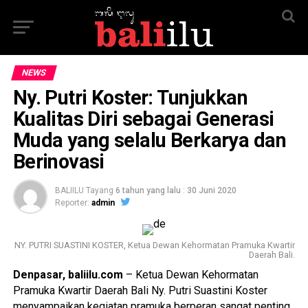
NEWS
Ny. Putri Koster: Tunjukkan
Kualitas Diri sebagai Generasi
Muda yang selalu Berkarya dan
Berinovasi
BALIILU Tayang
6 tahun yang lalu
:
30 Juni 2020
Reporter:
admin
NY. PUTRI SUASTINI KOSTER, Ketua Dewan Kehormatan Pramuka Kwartir
Daerah Bali.
Denpasar, baliilu.com
– Ketua Dewan Kehormatan
Pramuka Kwartir Daerah Bali Ny. Putri Suastini Koster
menyampaikan kegiatan pramuka berperan sangat penting