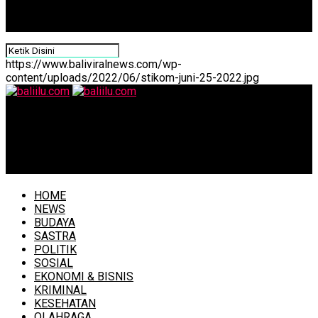
https://www.baliviralnews.com/wp-
content/uploads/2022/06/stikom-juni-25-2022.jpg
baliilu.com
Pemprov Bali Bantu Sembako buat Anak Panti Asuhan di
Buleleng
HOME
NEWS
BUDAYA
SASTRA
POLITIK
SOSIAL
EKONOMI & BISNIS
KRIMINAL
KESEHATAN
OLAHRAGA