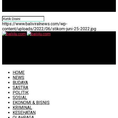
https://www.baliviralnews.com/wp-
content/uploads/2022/06/stikom-juni-25-2022.jpg
baliilu.com
Terkait Penolakan Lokasi Karantina, Dewa Indra: ABK
Adalah Anak-anak Kita
HOME
NEWS
BUDAYA
SASTRA
POLITIK
SOSIAL
EKONOMI & BISNIS
KRIMINAL
KESEHATAN
OLAHRAGA