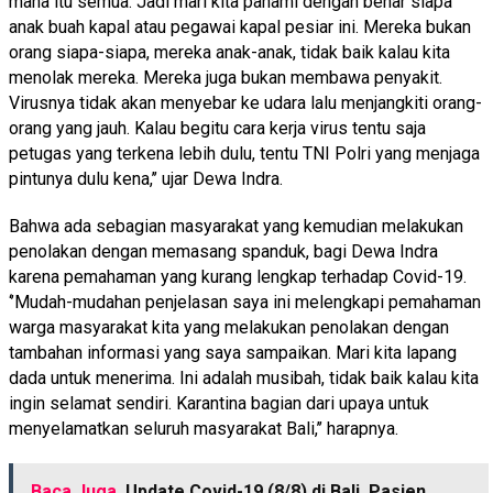
mana itu semua. Jadi mari kita pahami dengan benar siapa
anak buah kapal atau pegawai kapal pesiar ini. Mereka bukan
orang siapa-siapa, mereka anak-anak, tidak baik kalau kita
menolak mereka. Mereka juga bukan membawa penyakit.
Virusnya tidak akan menyebar ke udara lalu menjangkiti orang-
orang yang jauh. Kalau begitu cara kerja virus tentu saja
petugas yang terkena lebih dulu, tentu TNI Polri yang menjaga
pintunya dulu kena,’’ ujar Dewa Indra.
Bahwa ada sebagian masyarakat yang kemudian melakukan
penolakan dengan memasang spanduk, bagi Dewa Indra
karena pemahaman yang kurang lengkap terhadap Covid-19.
‘’Mudah-mudahan penjelasan saya ini melengkapi pemahaman
warga masyarakat kita yang melakukan penolakan dengan
tambahan informasi yang saya sampaikan. Mari kita lapang
dada untuk menerima. Ini adalah musibah, tidak baik kalau kita
ingin selamat sendiri. Karantina bagian dari upaya untuk
menyelamatkan seluruh masyarakat Bali,’’ harapnya.
Baca Juga
Update Covid-19 (8/8) di Bali, Pasien