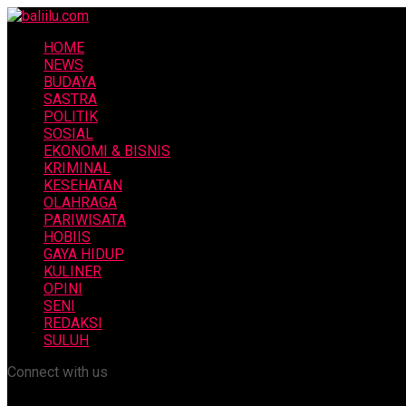
HOME
NEWS
BUDAYA
SASTRA
POLITIK
SOSIAL
EKONOMI & BISNIS
KRIMINAL
KESEHATAN
OLAHRAGA
PARIWISATA
HOBIIS
GAYA HIDUP
KULINER
OPINI
SENI
REDAKSI
SULUH
Connect with us