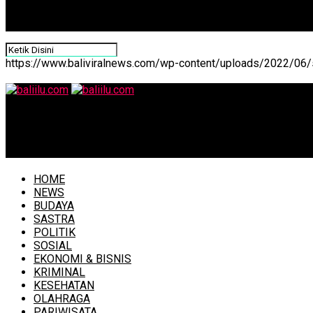
https://www.baliviralnews.com/wp-content/uploads/2022/06/s
baliilu.com
Update Covid-19 (1/7) Astungkara Pasien Sembuh Naik 62
HOME
NEWS
BUDAYA
SASTRA
POLITIK
SOSIAL
EKONOMI & BISNIS
KRIMINAL
KESEHATAN
OLAHRAGA
PARIWISATA