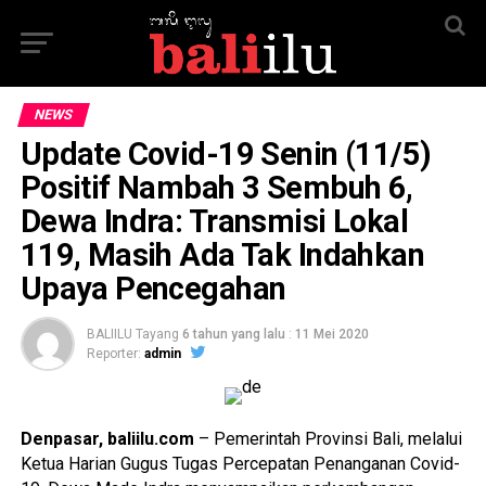
NEWS
Update Covid-19 Senin (11/5)
Positif Nambah 3 Sembuh 6,
Dewa Indra: Transmisi Lokal
119, Masih Ada Tak Indahkan
Upaya Pencegahan
BALIILU Tayang
6 tahun yang lalu
:
11 Mei 2020
Reporter:
admin
Denpasar, baliilu.com
– Pemerintah Provinsi Bali, melalui
Ketua Harian Gugus Tugas Percepatan Penanganan Covid-