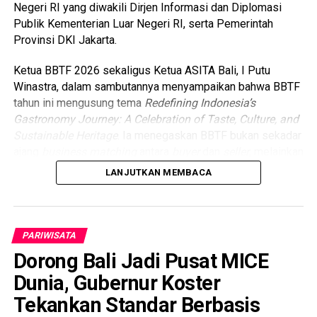
Negeri RI yang diwakili Dirjen Informasi dan Diplomasi
Publik Kementerian Luar Negeri RI, serta Pemerintah
Provinsi DKI Jakarta.
Ketua BBTF 2026 sekaligus Ketua ASITA Bali, I Putu
Winastra, dalam sambutannya menyampaikan bahwa BBTF
tahun ini mengusung tema
Redefining Indonesia’s
Gastronomy Journey: A Celebration of Taste, Culture, and
Sustainable Heritage
. Ia menegaskan BBTF bukan sekadar
ajang
business matching
antara
buyer
dan
seller
, melainkan
platform strategis untuk membangun kepercayaan pasar,
LANJUTKAN MEMBACA
memperkuat kolaborasi lintas sektor, dan membuka
peluang bisnis nyata bagi industri pariwisata Indonesia.
Tahun ini, BBTF diikuti 407
buyers
dari 44 negara dan 286
PARIWISATA
sellers
, yang menjadi bukti tingginya kepercayaan dunia
Dorong Bali Jadi Pusat MICE
internasional terhadap Bali dan Indonesia sebagai
Dunia, Gubernur Koster
destinasi unggulan di tengah dinamika global.
Tekankan Standar Berbasis
Sementara itu, Menteri Pariwisata RI Widiyanti Putri