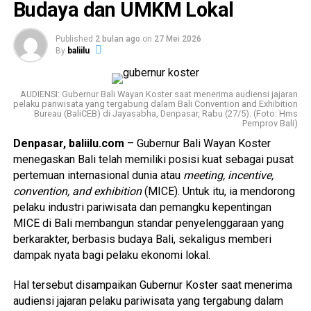
Budaya dan UMKM Lokal
Wardhana dalam sambutannya menyampaikan apresiasi
atas konsistensi penyelenggaraan BBTF sebagai salah
Published
2 bulan ago
on
27 Mei 2026
satu
travel fair
terbesar dan paling strategis di Indonesia.
By
baliilu
Menurutnya, penyelenggaraan BBTF merupakan bagian dari
upaya nyata pemerintah bersama seluruh pelaku industri
pariwisata untuk mendatangkan lebih banyak wisatawan
AUDIENSI: Gubernur Bali Wayan Koster saat menerima audiensi jajaran
mancanegara di tengah tantangan krisis global,
pelaku pariwisata yang tergabung dalam Bali Convention and Exhibition
Bureau (BaliCEB) di Jayasabha, Denpasar, Rabu (27/5). (Foto: Hms
ketidakpastian geopolitik, serta perubahan tren perjalanan
Pemprov Bali)
dunia.
Denpasar, baliilu.com
– Gubernur Bali Wayan Koster
menegaskan Bali telah memiliki posisi kuat sebagai pusat
Ia menegaskan, ajang ini menjadi momentum penting untuk
pertemuan internasional dunia atau
meeting, incentive,
memperkuat promosi pariwisata Indonesia, memperluas
convention, and exhibition
(MICE). Untuk itu, ia mendorong
jejaring pasar internasional, serta mendorong pertumbuhan
pelaku industri pariwisata dan pemangku kepentingan
sektor pariwisata yang berkualitas, berkelanjutan, dan
MICE di Bali membangun standar penyelenggaraan yang
mampu memberikan dampak nyata bagi perekonomian
berkarakter, berbasis budaya Bali, sekaligus memberi
nasional.
(gs/bi)
dampak nyata bagi pelaku ekonomi lokal.
Hal tersebut disampaikan Gubernur Koster saat menerima
Baca Juga
Update Covid-19 (15/8) di Bali,
audiensi jajaran pelaku pariwisata yang tergabung dalam
Persentase Pasien Sembuh Capai 87,77%