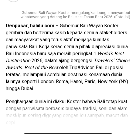
subak.
Gubernur Bali Wayan Koster mengalungkan bunga menyambut
“Kita jangan terlalu terbawa arus luar karena branding Bali
wisatawan yang datang ke Bali saat Tahun Baru 2026. (Foto: bi)
sudah sangat kuat. Yang menjadi nilai jual utama adalah
Denpasar, baliilu.com
– Gubernur Bali Wayan Koster
budaya Bali,” katanya.
gembira dan berterima kasih kepada semua stakeholders
dan masyarakat yang terus aktif menjaga kualitas
Koster meminta BaliCEB merumuskan standar MICE khas
pariwisata Bali. Kerja keras semua pihak diapresiasi dunia.
Bali agar memiliki identitas dan karakter berbeda
Bali Indonesia baru saja meraih peringkat 1
World’s Best
dibanding destinasi lain di dunia.
Destination
2026
, dalam ajang bergengsi
Travelers’ Choice
Awards: Best of the Best
oleh TripAdvisor.
Bali di posisi
“Organisasi silakan rumuskan standar MICE di Bali yang
teratas, melampaui sembilan destinasi kenamaan dunia
unik supaya punya identitas. Kontennya harus orisinal,
lainnya seperti London, Roma, Hanoi, Paris, New York (NY)
dipikirkan dan diurus dengan benar sehingga semua
hingga Dubai.
penyelenggara punya acuan,” ujarnya.
Penghargaan dunia ini diakui Koster bahwa Bali tetap kuat
dengan pariwisata berbasis budaya, tradisi, seni dan alam
Baca Juga
Ny. Putri Koster: Gebyar Integrasi
meskipun sering digoyang dengan isu sampah, macet dan
Kesehatan Wujudkan Generasi Unggul Krama
sepi.
Bali
“Bali di posisi nomor 1 dari 10 Top Destinasi Pariwisata