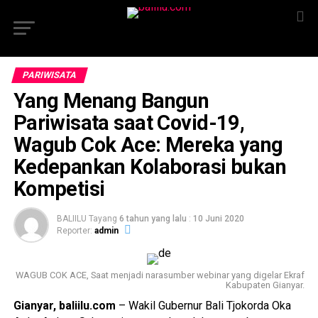
PARIWISATA
Yang Menang Bangun
Pariwisata saat Covid-19,
Wagub Cok Ace: Mereka yang
Kedepankan Kolaborasi bukan
Kompetisi
BALIILU Tayang
6 tahun yang lalu
:
10 Juni 2020
Reporter:
admin
WAGUB COK ACE, Saat menjadi narasumber webinar yang digelar Ekraf
Kabupaten Gianyar.
Gianyar, baliilu.com
– Wakil Gubernur Bali Tjokorda Oka