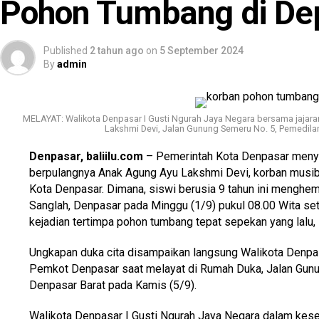
Pohon Tumbang di De
Baca Juga
Update Covid-19 (28/7) di Bali, Persent
Published
2 tahun ago
on
5 September 2024
80,86%
By
admin
Sebagai generasi penerus Bali mereka memberikan apresia
membangun infrastruktur fisik selama ini. Namun di sisi 
MELAYAT: Walikota Denpasar I Gusti Ngurah Jaya Negara bersama jajar
kembali ide dan gagasan dalam menumbuhkan rasa solidar
Lakshmi Devi, Jalan Gunung Semeru No. 5, Pemedila
peradaban Bali yang adaftif atas perkembangan zaman tanpa
Denpasar, baliilu.com
– Pemerintah Kota Denpasar meny
krama Bali. Yang terikat dalam konsep “menyama braya” 
berpulangnya Anak Agung Ayu Lakshmi Devi, korban musi
Bali.
Kota Denpasar. Dimana, siswi berusia 9 tahun ini menghe
Sanglah, Denpasar pada Minggu (1/9) pukul 08.00 Wita set
“Sinergi GP Bali bukan hanya kata, tapi komitmen untuk m
kejadian tertimpa pohon tumbang tepat sepekan yang lalu,
tumbuh dan berkembang dengan harmoni. Sebagai generasi 
memilih pemimpin Bali ke depan, Bali memerlukan pemim
Ungkapan duka cita disampaikan langsung Walikota Denpas
yang ada di Bali. Dan kami melihat itu ada pada pasangan 
Pemkot Denpasar saat melayat di Rumah Duka, Jalan Gun
koordinator KG Movement di sela kegiatan.
(*/gs)
Denpasar Barat pada Kamis (5/9).
Walikota Denpasar I Gusti Ngurah Jaya Negara dalam kes