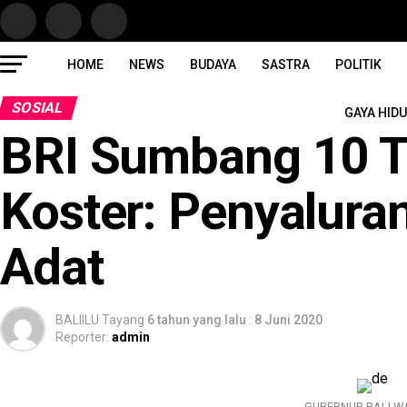
HOME
NEWS
BUDAYA
SASTRA
POLITIK
SOSIAL
GAYA HID
BRI Sumbang 10 T
Koster: Penyalura
Adat
BALIILU Tayang
6 tahun yang lalu
:
8 Juni 2020
Reporter:
admin
GUBERNUR BALI WAYA