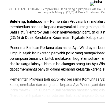
SERAHKAN BANTUAN: ‘Pemprov Bali Hadir’ yang dipimpin Sekda Bali De
bantuan pada Minggu (23/6) di Desa Bondalem, Kec
Buleleng, baliilu.com
– Pemerintah Provinsi Bali melalui 
memberikan bantuan kepada masyarakat kurang mampu di 
Satu Hati, ‘Pemprov Bali Hadir’ menyerahkan bantuan di 3 
(23/6) di Desa Bondalem, Kecamatan Tejakula, Kabupaten 
Advertisements
Penerima Bantuan Pertama atas nama Ayu Windrayani beral
lumpuh sejak lahir karena penyakit polio yang mengakibatka
Advertisements
perempuan biasanya. Untuk melakukan kegiatan sehari-hari
dan keluarga lainnya. Namun belakangan orang tua Ayu Win
Advertisements
dapat membantu banyak dalam ekonomi keluarga karena sud
Advertisements
Pemerintah Provinsi Bali
ngrombo
bersama Komunitas Satu
kasur, sembako dan uang tunai kepada Ayu Windrayani dan
Indra mewakili Pj. Gubernur Bali berharap bantuan yang di
“Harus dilatih pakai kursi roda biar terbiasa,” ungkap D
keluarga.