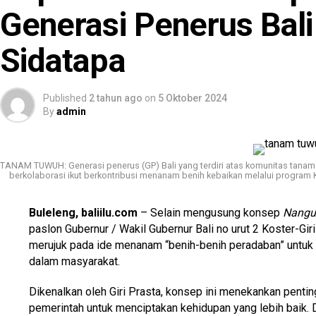
Generasi Penerus Bali
Sidatapa
Published
2 tahun ago
on
5 Oktober 2024
By
admin
TANAM TUWUH: Generasi penerus (GP) Bali yang terdiri atas komunitas tanam
berkolaborasi ikut berkontribusi menanam benih kebaikan melalui program
Buleleng, baliilu.com
– Selain mengusung konsep
Nangun
paslon Gubernur / Wakil Gubernur Bali no urut 2 Koster-G
merujuk pada ide menanam “benih-benih peradaban” untuk 
dalam masyarakat.
Dikenalkan oleh Giri Prasta, konsep ini menekankan pentin
pemerintah untuk menciptakan kehidupan yang lebih baik.