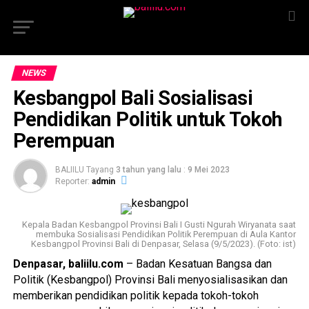
NEWS
Kesbangpol Bali Sosialisasi
Pendidikan Politik untuk Tokoh
Perempuan
BALIILU Tayang
3 tahun yang lalu
:
9 Mei 2023
Reporter:
admin
Kepala Badan Kesbangpol Provinsi Bali I Gusti Ngurah Wiryanata saat
membuka Sosialisasi Pendidikan Politik Perempuan di Aula Kantor
Kesbangpol Provinsi Bali di Denpasar, Selasa (9/5/2023). (Foto: ist)
Denpasar, baliilu.com
– Badan Kesatuan Bangsa dan
Politik (Kesbangpol) Provinsi Bali menyosialisasikan dan
memberikan pendidikan politik kepada tokoh-tokoh