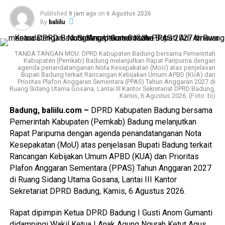
Published
8 jam ago
on
6 Agustus 2026
By
baliilu
TANDA TANGAN MOU: DPRD Kabupaten Badung bersama Pemerintah
Kabupaten (Pemkab) Badung melanjutkan Rapat Paripurna dengan
agenda penandatanganan Nota Kesepakatan (MoU) atas penjelasan
Bupati Badung terkait Rancangan Kebijakan Umum APBD (KUA) dan
Prioritas Plafon Anggaran Sementara (PPAS) Tahun Anggaran 2027 di
Ruang Sidang Utama Gosana, Lantai III Kantor Sekretariat DPRD Badung,
Kamis, 6 Agustus 2026. (Foto: bi)
Badung, baliilu.com –
DPRD Kabupaten Badung bersama
Pemerintah Kabupaten (Pemkab) Badung melanjutkan
Rapat Paripurna dengan agenda penandatanganan Nota
Kesepakatan (MoU) atas penjelasan Bupati Badung terkait
Rancangan Kebijakan Umum APBD (KUA) dan Prioritas
Plafon Anggaran Sementara (PPAS) Tahun Anggaran 2027
di Ruang Sidang Utama Gosana, Lantai III Kantor
Sekretariat DPRD Badung, Kamis, 6 Agustus 2026.
Rapat dipimpin Ketua DPRD Badung I Gusti Anom Gumanti
didampingi Wakil Ketua I Anak Agung Ngurah Ketut Agus