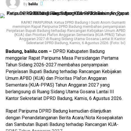
Bupati Badung beserta OPD terkait bahwa bukan semata-
By
baliilu
mata angkanya tinggi, tapi paling penting adalah tetap
menerapkan prinsip kehati-hatian, kemudian
menerjemahkan APBD itu memang betul-betul
RAPAT PARIPURNA: Ketua DPRD Badung I Gusti Anom Gumanti
memimpin Rapat Paripurna DPRD Badung membahas penyampaian
menimbulkan asas manfaat bagi masyarakat Badung.
Penjelasan Bupati Badung terhadap Rancangan Kebijakan Umum APBD
(KUA) dan Prioritas Plafon Anggaran Sementara (KUA-PPAS) Tahun
Anggaran 2027 di Ruang Sidang Utama Gosana Lantai III Kantor
Oleh karena itu, Anom Gumanti berharap mudah-mudahan
Sekretariat DPRD Badung, Kamis, 6 Agustus 2026. (Foto: bi)
setiap tahun seperti yang sudah dilaporkan Pendapatan
Badung, baliilu.com –
DPRD Kabupaten Badung
Asli Daerah (PAD) Badung bisa semakin meningkat dan
menggelar Rapat Paripurna Masa Persidangan Pertama
tahun berikutnya meningkat pula.
Tahun Sidang 2026-2027 membahas penyampaian
Penjelasan Bupati Badung terhadap Rancangan Kebijakan
Ditambah lagi, semua Pendapatan Daerah Badung lahir dari
Umum APBD (KUA) dan Prioritas Plafon Anggaran
pariwisata. Seperti diketahui bersama bahwa pariwisata
Sementara (KUA-PPAS) Tahun Anggaran 2027 yang
sangat rentan dengan isu dan resiko. “Kami berharap
berlangsung di Ruang Sidang Utama Gosana Lantai III
masyarakat Badung, mari kita jaga ini begitu pula usaha-
Kantor Sekretariat DPRD Badung, Kamis, 6 Agustus 2026.
usaha yang berhubungan dengan pariwisata. Mudah-
mudahan ke depan kondisi tetap kondusif sehingga
Rapat Paripurna DPRD Badung kemudian dilanjutkan
pariwisata ini berjalan sesuai dengan keinginan kita
dengan Penandatanganan Berita Acara/Nota Kesepakatan
bersama,” ujar Anom Gumanti.
dan Sambutan Bupati Badung terhadap Rancangan KUA-