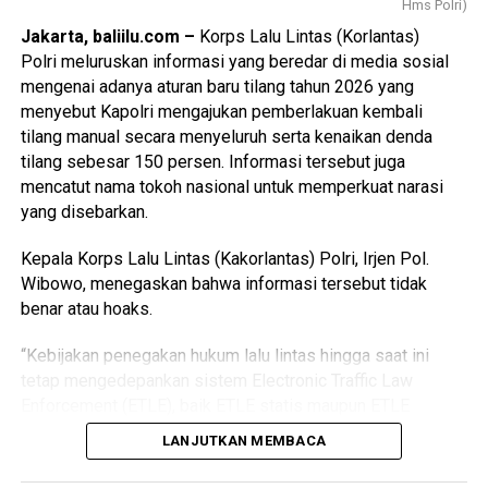
sesuai ketentuan Peraturan Pemerintah (PP) Nomor 12
Hms Polri)
Tahun 2019 dan juga Permendagri 77 Tahun 2020 yang
Jakarta, baliilu.com –
Korps Lalu Lintas (Korlantas)
mengatur tentang Pedoman Teknis Pengelolaan Keuangan
Polri meluruskan informasi yang beredar di media sosial
Daerah.
mengenai adanya aturan baru tilang tahun 2026 yang
menyebut Kapolri mengajukan pemberlakuan kembali
Ia menjelaskan bahwa regulasi tersebut mengamanatkan
tilang manual secara menyeluruh serta kenaikan denda
agar KUA-PPAS ditetapkan selambat-lambatnya pada
tilang sebesar 150 persen. Informasi tersebut juga
Advertisements
minggu kedua bulan Agustus.
mencatut nama tokoh nasional untuk memperkuat narasi
Advertisements
yang disebarkan.
“Nah, tentu sekarang sudah menginjak hal tersebut,
makanya mohon izin, hari ini kami akan langsung setelah
Advertisements
Kepala Korps Lalu Lintas (Kakorlantas) Polri, Irjen Pol.
sebentar pembahasan dengan TAPD dan Banggar,
Wibowo, menegaskan bahwa informasi tersebut tidak
kemudian Paripurna intern dan selanjutnya kami akan
Advertisements
benar atau hoaks.
melakukan Penetapan dan Keputusan Dewan tentang KUA-
PPAS Tahun Anggaran 2027,” ucap Anom Gumanti.
“Kebijakan penegakan hukum lalu lintas hingga saat ini
tetap mengedepankan sistem Electronic Traffic Law
Enforcement (ETLE), baik ETLE statis maupun ETLE
Baca Juga
Baksos ‘’Ngrombo’’ Bersama Ormas
mobile. Informasi yang menyebutkan adanya kebijakan
Sasar Veteran, Anak Yatim dan Penyandang
LANJUTKAN MEMBACA
pemberlakuan kembali tilang manual secara menyeluruh
Disabilitas
maupun kenaikan denda tilang sebesar 150 persen adalah