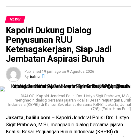
NEWS
Kapolri Dukung Dialog
Penyusunan RUU
Ketenagakerjaan, Siap Jadi
Jembatan Aspirasi Buruh
Published
19 jam ago
on
9 Agustus 2026
By
baliilu
DIALOG: Kapolri Jenderal Polisi Drs. Listyo Sigit Prabowo, M.Si.,
menghadiri dialog bersama jajaran Koalisi Besar Perjuangan Buruh
Indonesia (KBPBI) di Kantor Sekretariat Bersama KBPBI, Jakarta, Jumat
(7/8). (Foto: Hms Polri)
Jakarta, baliilu.com
– Kapolri Jenderal Polisi Drs. Listyo
Sigit Prabowo, M.Si., menghadiri dialog bersama jajaran
Koalisi Besar Perjuangan Buruh Indonesia (KBPBI) di