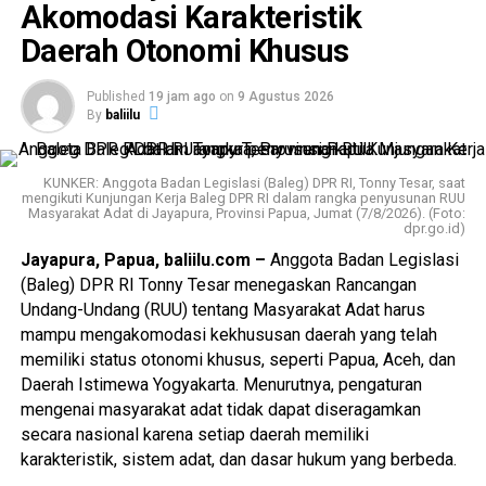
Akomodasi Karakteristik
“Kami akan membantu menjadi jembatan untuk
Daerah Otonomi Khusus
menyampaikan poin-poin yang diharapkan dapat
diselesaikan bersama oleh rekan-rekan buruh dengan tim
Published
19 jam ago
on
9 Agustus 2026
di DPR, sehingga revisi undang-undang ini dapat
By
baliilu
menghasilkan keseimbangan antara teman-teman
pengusaha, teman-teman buruh, serta peran pengawas
agar keseimbangan tersebut tetap terjaga,” ujar Kapolri.
KUNKER: Anggota Badan Legislasi (Baleg) DPR RI, Tonny Tesar, saat
mengikuti Kunjungan Kerja Baleg DPR RI dalam rangka penyusunan RUU
Masyarakat Adat di Jayapura, Provinsi Papua, Jumat (7/8/2026). (Foto:
Menurut Kapolri, proses pembahasan RUU
dpr.go.id)
Ketenagakerjaan perlu dikawal melalui jalur diplomasi dan
Jayapura, Papua, baliilu.com –
Anggota Badan Legislasi
dialog agar seluruh aspirasi dapat tersampaikan secara
(Baleg) DPR RI Tonny Tesar menegaskan Rancangan
efektif. Namun demikian, ia memahami apabila para
Undang-Undang (RUU) tentang Masyarakat Adat harus
pekerja juga melakukan pengawalan terhadap proses
mampu mengakomodasi kekhususan daerah yang telah
legislasi sesuai dengan hak konstitusional yang dimiliki.
memiliki status otonomi khusus, seperti Papua, Aceh, dan
Daerah Istimewa Yogyakarta. Menurutnya, pengaturan
Kapolri mengingatkan agar setiap bentuk penyampaian
mengenai masyarakat adat tidak dapat diseragamkan
aspirasi tetap dilaksanakan secara tertib, aman, dan sesuai
secara nasional karena setiap daerah memiliki
dengan ketentuan peraturan perundang-undangan sehingga
karakteristik, sistem adat, dan dasar hukum yang berbeda.
tidak mengganggu keamanan maupun ketertiban