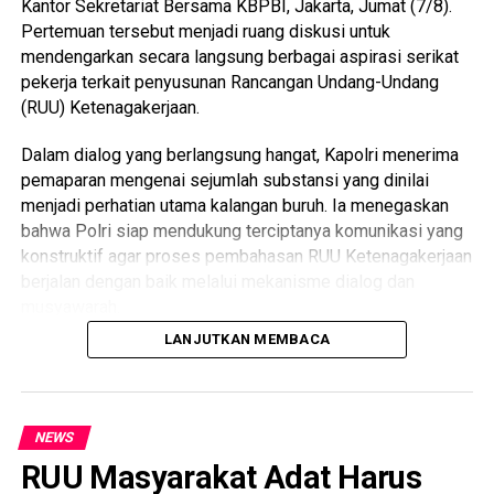
Kantor Sekretariat Bersama KBPBI, Jakarta, Jumat (7/8).
Pertemuan tersebut menjadi ruang diskusi untuk
mendengarkan secara langsung berbagai aspirasi serikat
pekerja terkait penyusunan Rancangan Undang-Undang
(RUU) Ketenagakerjaan.
Dalam dialog yang berlangsung hangat, Kapolri menerima
pemaparan mengenai sejumlah substansi yang dinilai
menjadi perhatian utama kalangan buruh. Ia menegaskan
bahwa Polri siap mendukung terciptanya komunikasi yang
konstruktif agar proses pembahasan RUU Ketenagakerjaan
berjalan dengan baik melalui mekanisme dialog dan
musyawarah.
LANJUTKAN MEMBACA
Kapolri menyampaikan bahwa aspirasi para pekerja
merupakan bagian penting yang perlu dipahami dalam
proses penyusunan regulasi, sehingga menghasilkan
kebijakan yang mampu memberikan kepastian hukum
NEWS
sekaligus menghadirkan keseimbangan antara kepentingan
RUU Masyarakat Adat Harus
pekerja, pengusaha, dan pemerintah.