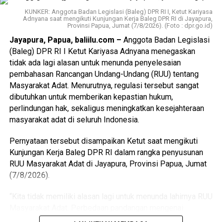
nasional di tingkat global.
perhatian Baleg, yakni perlunya pengaturan khusus bagi
KUNKER: Anggota Badan Legislasi (Baleg) DPR RI I, Ketut Kariyasa
Adnyana saat mengikuti Kunjungan Kerja Baleg DPR RI di Jayapura,
daerah yang telah memiliki status otonomi khusus.
“Mari kita kawal bersama-sama sehingga perjuangan
Provinsi Papua, Jumat (7/8/2026). (Foto : dpr.go.id)
teman-teman buruh betul-betul dapat terlaksana dengan
Jayapura, Papua, baliilu.com –
Anggota Badan Legislasi
“Salah satu poin yang menjadi perhatian kami adalah
baik, lancar, aman, dan tertib tanpa ada hal ataupun
(Baleg) DPR RI I Ketut Kariyasa Adnyana menegaskan
mengenai daerah-daerah yang diberikan otonomi khusus
kerusuhan yang justru mencederai apa yang menjadi
tidak ada lagi alasan untuk menunda penyelesaian
seperti Papua, Aceh, dan Daerah Istimewa Yogyakarta.
perjuangan teman-teman buruh,” tutup Kapolri.
(gs/bi)
pembahasan Rancangan Undang-Undang (RUU) tentang
Dalam pemberlakuan undang-undang ini tidak bisa
Masyarakat Adat. Menurutnya, regulasi tersebut sangat
sepenuhnya menggunakan standar nasional, tetapi harus
dibutuhkan untuk memberikan kepastian hukum,
menyesuaikan karakteristik daerah serta ketentuan yang
perlindungan hak, sekaligus meningkatkan kesejahteraan
sudah diatur dalam undang-undang otonomi khusus
masyarakat adat di seluruh Indonesia.
masing-masing,” jelas legislator Fraksi Partai NasDem
tersebut.
Pernyataan tersebut disampaikan Ketut saat mengikuti
Advertisements
Kunjungan Kerja Baleg DPR RI dalam rangka penyusunan
Ia menambahkan, RUU Masyarakat Adat perlu
RUU Masyarakat Adat di Jayapura, Provinsi Papua, Jumat
Advertisements
mengakomodasi kekhususan tersebut melalui pengaturan
(7/8/2026).
tersendiri agar tidak menimbulkan tumpang tindih dengan
Advertisements
regulasi yang telah berlaku di daerah.
“Kita tidak memiliki alasan lagi untuk menunda lahirnya RUU
Advertisements
Masyarakat Adat. Perbedaan pandangan mengenai
masyarakat adat dan masyarakat hukum adat dapat
Baca Juga
Imbauan Gubernur Bali Mulai Jumat