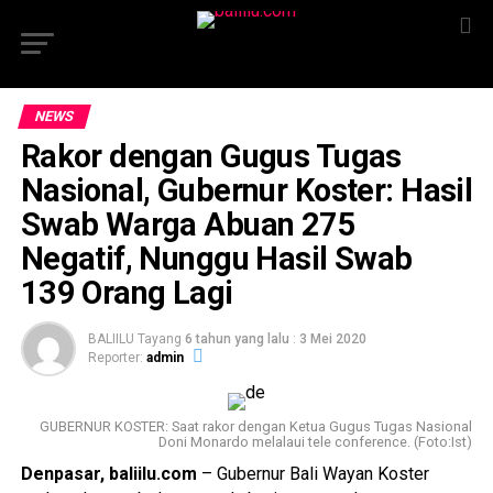
NEWS
Rakor dengan Gugus Tugas
Nasional, Gubernur Koster: Hasil
Swab Warga Abuan 275
Negatif, Nunggu Hasil Swab
139 Orang Lagi
BALIILU Tayang
6 tahun yang lalu
:
3 Mei 2020
Reporter:
admin
GUBERNUR KOSTER: Saat rakor dengan Ketua Gugus Tugas Nasional
Doni Monardo melalaui tele conference. (Foto:Ist)
Denpasar, baliilu.com
– Gubernur Bali Wayan Koster