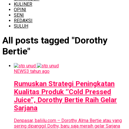
KULINER
OPINI
SENI
REDAKSI
SULUH
All posts tagged "Dorothy
Bertie"
NEWS
3 tahun ago
Rumuskan Strategi Peningkatan
Kualitas Produk ‘’Cold Pressed
Juice’’, Dorothy Bertie Raih Gelar
Sarjana
Denpasar, baliilu.com – Dorothy Alma Bertie atau yang
sering dipanggil Dothy, baru saja meraih gelar Sarjana