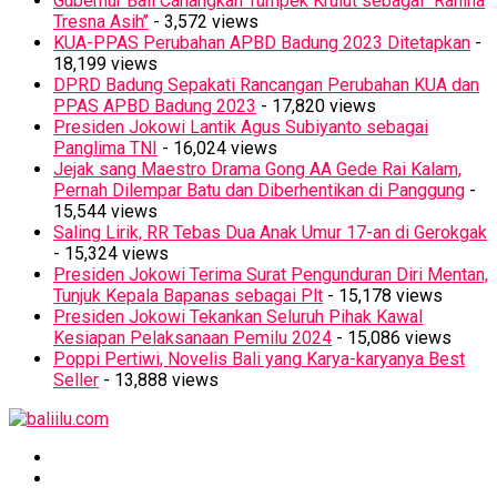
Gubernur Bali Canangkan Tumpek Krulut sebagai ‘’Rahina
Tresna Asih’’
- 3,572 views
KUA-PPAS Perubahan APBD Badung 2023 Ditetapkan
-
18,199 views
DPRD Badung Sepakati Rancangan Perubahan KUA dan
PPAS APBD Badung 2023
- 17,820 views
Presiden Jokowi Lantik Agus Subiyanto sebagai
Panglima TNI
- 16,024 views
Jejak sang Maestro Drama Gong AA Gede Rai Kalam,
Pernah Dilempar Batu dan Diberhentikan di Panggung
-
15,544 views
Saling Lirik, RR Tebas Dua Anak Umur 17-an di Gerokgak
- 15,324 views
Presiden Jokowi Terima Surat Pengunduran Diri Mentan,
Tunjuk Kepala Bapanas sebagai Plt
- 15,178 views
Presiden Jokowi Tekankan Seluruh Pihak Kawal
Kesiapan Pelaksanaan Pemilu 2024
- 15,086 views
Poppi Pertiwi, Novelis Bali yang Karya-karyanya Best
Seller
- 13,888 views