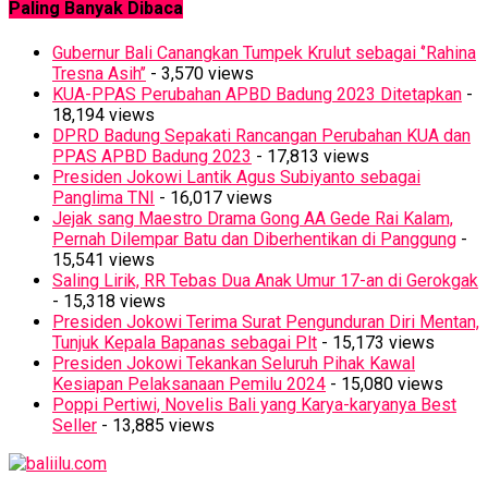
Paling Banyak Dibaca
Gubernur Bali Canangkan Tumpek Krulut sebagai ‘’Rahina
Tresna Asih’’
- 3,570 views
KUA-PPAS Perubahan APBD Badung 2023 Ditetapkan
-
18,194 views
DPRD Badung Sepakati Rancangan Perubahan KUA dan
PPAS APBD Badung 2023
- 17,813 views
Presiden Jokowi Lantik Agus Subiyanto sebagai
Panglima TNI
- 16,017 views
Jejak sang Maestro Drama Gong AA Gede Rai Kalam,
Pernah Dilempar Batu dan Diberhentikan di Panggung
-
15,541 views
Saling Lirik, RR Tebas Dua Anak Umur 17-an di Gerokgak
- 15,318 views
Presiden Jokowi Terima Surat Pengunduran Diri Mentan,
Tunjuk Kepala Bapanas sebagai Plt
- 15,173 views
Presiden Jokowi Tekankan Seluruh Pihak Kawal
Kesiapan Pelaksanaan Pemilu 2024
- 15,080 views
Poppi Pertiwi, Novelis Bali yang Karya-karyanya Best
Seller
- 13,885 views