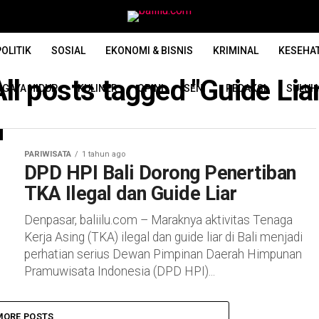
OLITIK
SOSIAL
EKONOMI & BISNIS
KRIMINAL
KESEHA
All posts tagged "Guide Liar
GAYA HIDUP
KULINER
OPINI
SENI
REDAKSI
SULUH
PARIWISATA
1 tahun ago
DPD HPI Bali Dorong Penertiban
TKA Ilegal dan Guide Liar
Denpasar, baliilu.com – Maraknya aktivitas Tenaga
Kerja Asing (TKA) ilegal dan guide liar di Bali menjadi
perhatian serius Dewan Pimpinan Daerah Himpunan
Pramuwisata Indonesia (DPD HPI)...
MORE POSTS