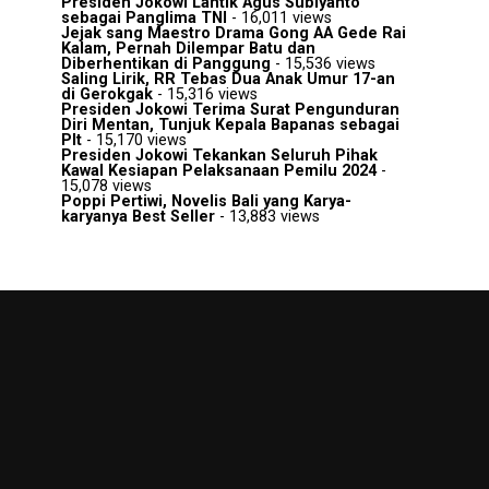
Presiden Jokowi Lantik Agus Subiyanto
sebagai Panglima TNI
- 16,011 views
Jejak sang Maestro Drama Gong AA Gede Rai
Kalam, Pernah Dilempar Batu dan
Diberhentikan di Panggung
- 15,536 views
Saling Lirik, RR Tebas Dua Anak Umur 17-an
di Gerokgak
- 15,316 views
Presiden Jokowi Terima Surat Pengunduran
Diri Mentan, Tunjuk Kepala Bapanas sebagai
Plt
- 15,170 views
Presiden Jokowi Tekankan Seluruh Pihak
Kawal Kesiapan Pelaksanaan Pemilu 2024
-
15,078 views
Poppi Pertiwi, Novelis Bali yang Karya-
karyanya Best Seller
- 13,883 views