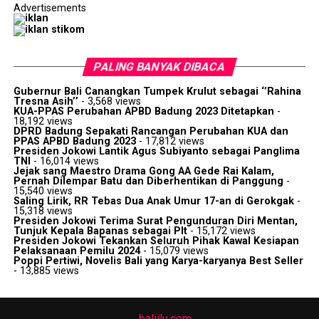
Advertisements
PALING BANYAK DIBACA
Gubernur Bali Canangkan Tumpek Krulut sebagai ‘’Rahina
Tresna Asih’’
- 3,568 views
KUA-PPAS Perubahan APBD Badung 2023 Ditetapkan
-
18,192 views
DPRD Badung Sepakati Rancangan Perubahan KUA dan
PPAS APBD Badung 2023
- 17,812 views
Presiden Jokowi Lantik Agus Subiyanto sebagai Panglima
TNI
- 16,014 views
Jejak sang Maestro Drama Gong AA Gede Rai Kalam,
Pernah Dilempar Batu dan Diberhentikan di Panggung
-
15,540 views
Saling Lirik, RR Tebas Dua Anak Umur 17-an di Gerokgak
-
15,318 views
Presiden Jokowi Terima Surat Pengunduran Diri Mentan,
Tunjuk Kepala Bapanas sebagai Plt
- 15,172 views
Presiden Jokowi Tekankan Seluruh Pihak Kawal Kesiapan
Pelaksanaan Pemilu 2024
- 15,079 views
Poppi Pertiwi, Novelis Bali yang Karya-karyanya Best Seller
- 13,885 views