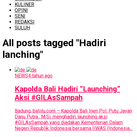
KULINER
OPINI
SENI
REDAKSI
SULUH
All posts tagged "Hadiri
lanching"
NEWS
4 tahun ago
Kapolda Bali Hadiri ”Launching”
Aksi #GILAsSampah
Badung, baliilu.com – Kapolda Bali Irjen Pol. Putu Jayan
Danu Putra., M.Si. menghadiri launching aksi
#GILAsSampah yang diadakan Kementerian Dalam
Negeri Republik Indonesia bersama IIWAS (Indonesia...