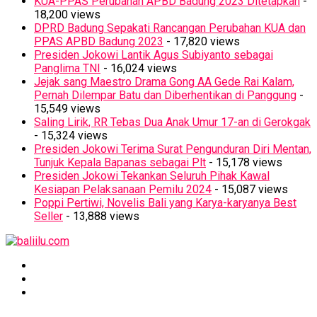
KUA-PPAS Perubahan APBD Badung 2023 Ditetapkan
-
18,200 views
DPRD Badung Sepakati Rancangan Perubahan KUA dan
PPAS APBD Badung 2023
- 17,820 views
Presiden Jokowi Lantik Agus Subiyanto sebagai
Panglima TNI
- 16,024 views
Jejak sang Maestro Drama Gong AA Gede Rai Kalam,
Pernah Dilempar Batu dan Diberhentikan di Panggung
-
15,549 views
Saling Lirik, RR Tebas Dua Anak Umur 17-an di Gerokgak
- 15,324 views
Presiden Jokowi Terima Surat Pengunduran Diri Mentan,
Tunjuk Kepala Bapanas sebagai Plt
- 15,178 views
Presiden Jokowi Tekankan Seluruh Pihak Kawal
Kesiapan Pelaksanaan Pemilu 2024
- 15,087 views
Poppi Pertiwi, Novelis Bali yang Karya-karyanya Best
Seller
- 13,888 views