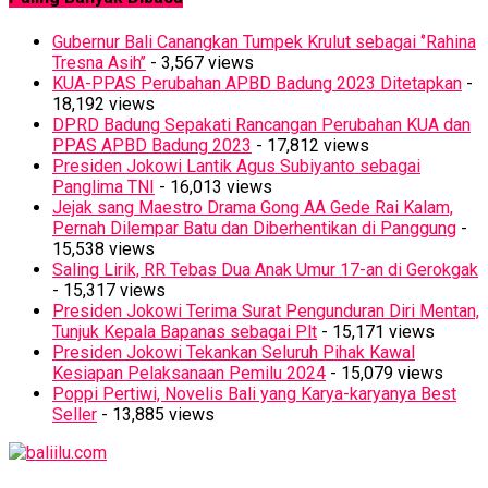
Gubernur Bali Canangkan Tumpek Krulut sebagai ‘’Rahina
Tresna Asih’’
- 3,567 views
KUA-PPAS Perubahan APBD Badung 2023 Ditetapkan
-
18,192 views
DPRD Badung Sepakati Rancangan Perubahan KUA dan
PPAS APBD Badung 2023
- 17,812 views
Presiden Jokowi Lantik Agus Subiyanto sebagai
Panglima TNI
- 16,013 views
Jejak sang Maestro Drama Gong AA Gede Rai Kalam,
Pernah Dilempar Batu dan Diberhentikan di Panggung
-
15,538 views
Saling Lirik, RR Tebas Dua Anak Umur 17-an di Gerokgak
- 15,317 views
Presiden Jokowi Terima Surat Pengunduran Diri Mentan,
Tunjuk Kepala Bapanas sebagai Plt
- 15,171 views
Presiden Jokowi Tekankan Seluruh Pihak Kawal
Kesiapan Pelaksanaan Pemilu 2024
- 15,079 views
Poppi Pertiwi, Novelis Bali yang Karya-karyanya Best
Seller
- 13,885 views