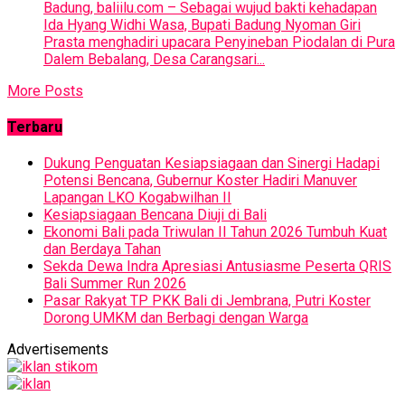
Badung, baliilu.com – Sebagai wujud bakti kehadapan
Ida Hyang Widhi Wasa, Bupati Badung Nyoman Giri
Prasta menghadiri upacara Penyineban Piodalan di Pura
Dalem Bebalang, Desa Carangsari...
More Posts
Terbaru
Dukung Penguatan Kesiapsiagaan dan Sinergi Hadapi
Potensi Bencana, Gubernur Koster Hadiri Manuver
Lapangan LKO Kogabwilhan II
Kesiapsiagaan Bencana Diuji di Bali
Ekonomi Bali pada Triwulan II Tahun 2026 Tumbuh Kuat
dan Berdaya Tahan
Sekda Dewa Indra Apresiasi Antusiasme Peserta QRIS
Bali Summer Run 2026
Pasar Rakyat TP PKK Bali di Jembrana, Putri Koster
Dorong UMKM dan Berbagi dengan Warga
Advertisements