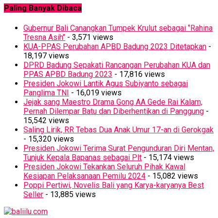
Paling Banyak Dibaca
Gubernur Bali Canangkan Tumpek Krulut sebagai ‘’Rahina
Tresna Asih’’
- 3,571 views
KUA-PPAS Perubahan APBD Badung 2023 Ditetapkan
-
18,197 views
DPRD Badung Sepakati Rancangan Perubahan KUA dan
PPAS APBD Badung 2023
- 17,816 views
Presiden Jokowi Lantik Agus Subiyanto sebagai
Panglima TNI
- 16,019 views
Jejak sang Maestro Drama Gong AA Gede Rai Kalam,
Pernah Dilempar Batu dan Diberhentikan di Panggung
-
15,542 views
Saling Lirik, RR Tebas Dua Anak Umur 17-an di Gerokgak
- 15,320 views
Presiden Jokowi Terima Surat Pengunduran Diri Mentan,
Tunjuk Kepala Bapanas sebagai Plt
- 15,174 views
Presiden Jokowi Tekankan Seluruh Pihak Kawal
Kesiapan Pelaksanaan Pemilu 2024
- 15,082 views
Poppi Pertiwi, Novelis Bali yang Karya-karyanya Best
Seller
- 13,885 views