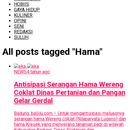
HOBIIS
GAYA HIDUP
KULINER
OPINI
SENI
REDAKSI
SULUH
All posts tagged "Hama"
NEWS
4 tahun ago
Antisipasi Serangan Hama Wereng
Coklat Dinas Pertanian dan Pangan
Gelar Gerdal
Badung, baliilu.com – Untuk mengantisipasi meluasnya
serangan hama Wereng coklat (Nilaparvata Lugens) dan
hama Kresek yang menyerang tanaman padi di wilayah
Kabupaten Badung, Dinas Pertanian dan...