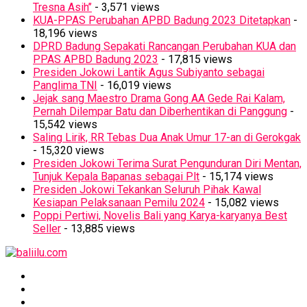
Tresna Asih’’
- 3,571 views
KUA-PPAS Perubahan APBD Badung 2023 Ditetapkan
-
18,196 views
DPRD Badung Sepakati Rancangan Perubahan KUA dan
PPAS APBD Badung 2023
- 17,815 views
Presiden Jokowi Lantik Agus Subiyanto sebagai
Panglima TNI
- 16,019 views
Jejak sang Maestro Drama Gong AA Gede Rai Kalam,
Pernah Dilempar Batu dan Diberhentikan di Panggung
-
15,542 views
Saling Lirik, RR Tebas Dua Anak Umur 17-an di Gerokgak
- 15,320 views
Presiden Jokowi Terima Surat Pengunduran Diri Mentan,
Tunjuk Kepala Bapanas sebagai Plt
- 15,174 views
Presiden Jokowi Tekankan Seluruh Pihak Kawal
Kesiapan Pelaksanaan Pemilu 2024
- 15,082 views
Poppi Pertiwi, Novelis Bali yang Karya-karyanya Best
Seller
- 13,885 views