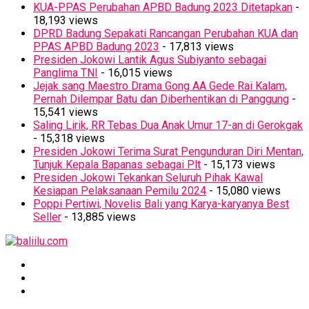
KUA-PPAS Perubahan APBD Badung 2023 Ditetapkan
-
18,193 views
DPRD Badung Sepakati Rancangan Perubahan KUA dan
PPAS APBD Badung 2023
- 17,813 views
Presiden Jokowi Lantik Agus Subiyanto sebagai
Panglima TNI
- 16,015 views
Jejak sang Maestro Drama Gong AA Gede Rai Kalam,
Pernah Dilempar Batu dan Diberhentikan di Panggung
-
15,541 views
Saling Lirik, RR Tebas Dua Anak Umur 17-an di Gerokgak
- 15,318 views
Presiden Jokowi Terima Surat Pengunduran Diri Mentan,
Tunjuk Kepala Bapanas sebagai Plt
- 15,173 views
Presiden Jokowi Tekankan Seluruh Pihak Kawal
Kesiapan Pelaksanaan Pemilu 2024
- 15,080 views
Poppi Pertiwi, Novelis Bali yang Karya-karyanya Best
Seller
- 13,885 views