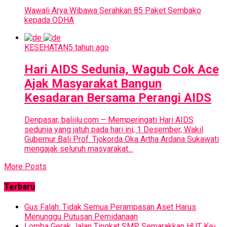
Wawali Arya Wibawa Serahkan 85 Paket Sembako
kepada ODHA
KESEHATAN
5 tahun ago
Hari AIDS Sedunia, Wagub Cok Ace
Ajak Masyarakat Bangun
Kesadaran Bersama Perangi AIDS
Denpasar, baliilu.com – Memperingati Hari AIDS
sedunia yang jatuh pada hari ini, 1 Desember, Wakil
Gubernur Bali Prof. Tjokorda Oka Artha Ardana Sukawati
mengajak seluruh masyarakat...
More Posts
Terbaru
Gus Falah: Tidak Semua Perampasan Aset Harus
Menunggu Putusan Pemidanaan
Lomba Gerak Jalan Tingkat SMP Semarakkan HUT Ke-