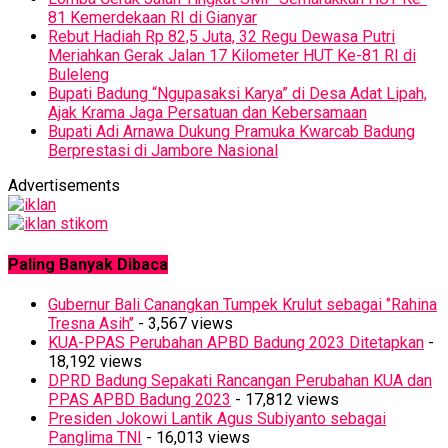
81 Kemerdekaan RI di Gianyar
Rebut Hadiah Rp 82,5 Juta, 32 Regu Dewasa Putri
Meriahkan Gerak Jalan 17 Kilometer HUT Ke-81 RI di
Buleleng
Bupati Badung “Ngupasaksi Karya” di Desa Adat Lipah,
Ajak Krama Jaga Persatuan dan Kebersamaan
Bupati Adi Arnawa Dukung Pramuka Kwarcab Badung
Berprestasi di Jambore Nasional
Advertisements
Paling Banyak Dibaca
Gubernur Bali Canangkan Tumpek Krulut sebagai ‘’Rahina
Tresna Asih’’
- 3,567 views
KUA-PPAS Perubahan APBD Badung 2023 Ditetapkan
-
18,192 views
DPRD Badung Sepakati Rancangan Perubahan KUA dan
PPAS APBD Badung 2023
- 17,812 views
Presiden Jokowi Lantik Agus Subiyanto sebagai
Panglima TNI
- 16,013 views