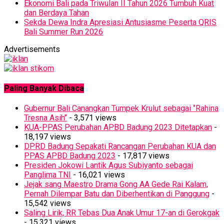
Ekonomi Bali pada Triwulan II Tahun 2026 Tumbuh Kuat
dan Berdaya Tahan
Sekda Dewa Indra Apresiasi Antusiasme Peserta QRIS
Bali Summer Run 2026
Advertisements
Paling Banyak Dibaca
Gubernur Bali Canangkan Tumpek Krulut sebagai ‘’Rahina
Tresna Asih’’
- 3,571 views
KUA-PPAS Perubahan APBD Badung 2023 Ditetapkan
-
18,197 views
DPRD Badung Sepakati Rancangan Perubahan KUA dan
PPAS APBD Badung 2023
- 17,817 views
Presiden Jokowi Lantik Agus Subiyanto sebagai
Panglima TNI
- 16,021 views
Jejak sang Maestro Drama Gong AA Gede Rai Kalam,
Pernah Dilempar Batu dan Diberhentikan di Panggung
-
15,542 views
Saling Lirik, RR Tebas Dua Anak Umur 17-an di Gerokgak
- 15,321 views