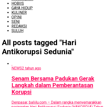
HOBIIS
GAYA HIDUP
KULINER
OPINI
SENI
REDAKSI
SULUH
All posts tagged "Hari
Antikorupsi Sedunia"
NEWS
2 tahun ago
Senam Bersama Padukan Gerak
Langkah dalam Pemberantasan
Korupsi
Denpasar, baliilu.com – Dalam rangka menyemarakkan
peringatan Hari Antikorupsi Sedunia (HAKORDIA) Tahun