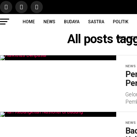
HOME
NEWS
BUDAYA
SASTRA
POLITIK
All posts tag
GAYA HID
NEWS
Pe
Per
Gelo
Pemb
NEWS
Bad