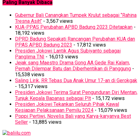
Paling Banyak Dibaca
Gubernur Bali Canangkan Tumpek Krulut sebagai ‘’Rahina
Tresna Asih’’
- 3,567 views
KUA-PPAS Perubahan APBD Badung 2023 Ditetapkan
-
18,192 views
DPRD Badung Sepakati Rancangan Perubahan KUA dan
PPAS APBD Badung 2023
- 17,812 views
Presiden Jokowi Lantik Agus Subiyanto sebagai
Panglima TNI
- 16,013 views
Jejak sang Maestro Drama Gong AA Gede Rai Kalam,
Pernah Dilempar Batu dan Diberhentikan di Panggung
-
15,538 views
Saling Lirik, RR Tebas Dua Anak Umur 17-an di Gerokgak
- 15,317 views
Presiden Jokowi Terima Surat Pengunduran Diri Mentan,
Tunjuk Kepala Bapanas sebagai Plt
- 15,172 views
Presiden Jokowi Tekankan Seluruh Pihak Kawal
Kesiapan Pelaksanaan Pemilu 2024
- 15,079 views
Poppi Pertiwi, Novelis Bali yang Karya-karyanya Best
Seller
- 13,885 views