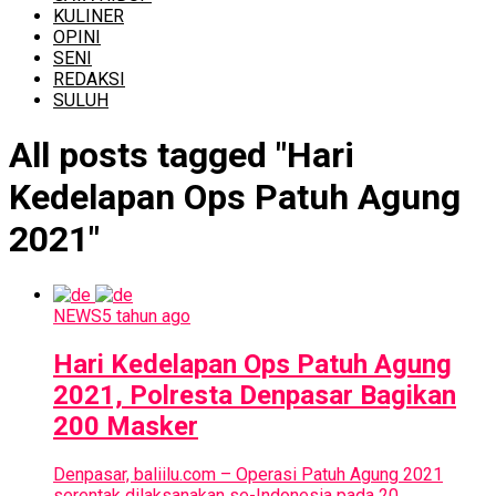
KULINER
OPINI
SENI
REDAKSI
SULUH
All posts tagged "Hari
Kedelapan Ops Patuh Agung
2021"
NEWS
5 tahun ago
Hari Kedelapan Ops Patuh Agung
2021, Polresta Denpasar Bagikan
200 Masker
Denpasar, baliilu.com – Operasi Patuh Agung 2021
serentak dilaksanakan se-Indonesia pada 20