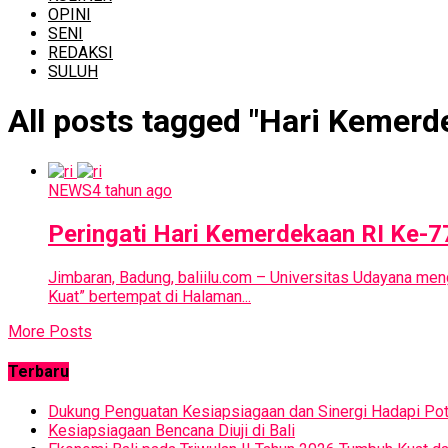
OPINI
SENI
REDAKSI
SULUH
All posts tagged "Hari Kemerd
NEWS
4 tahun ago
Peringati Hari Kemerdekaan RI Ke-7
Jimbaran, Badung, baliilu.com – Universitas Udayana me
Kuat” bertempat di Halaman...
More Posts
Terbaru
Dukung Penguatan Kesiapsiagaan dan Sinergi Hadapi Pot
Kesiapsiagaan Bencana Diuji di Bali