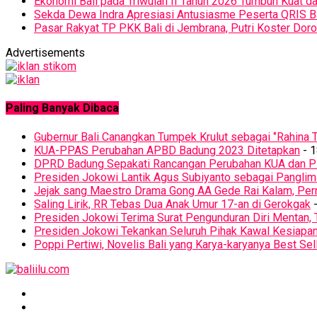
Ekonomi Bali pada Triwulan II Tahun 2026 Tumbuh Kuat d
Sekda Dewa Indra Apresiasi Antusiasme Peserta QRIS 
Pasar Rakyat TP PKK Bali di Jembrana, Putri Koster D
Advertisements
Paling Banyak Dibaca
Gubernur Bali Canangkan Tumpek Krulut sebagai ‘’Rahina T
KUA-PPAS Perubahan APBD Badung 2023 Ditetapkan
- 1
DPRD Badung Sepakati Rancangan Perubahan KUA dan 
Presiden Jokowi Lantik Agus Subiyanto sebagai Panglim
Jejak sang Maestro Drama Gong AA Gede Rai Kalam, Pern
Saling Lirik, RR Tebas Dua Anak Umur 17-an di Gerokgak
-
Presiden Jokowi Terima Surat Pengunduran Diri Mentan, 
Presiden Jokowi Tekankan Seluruh Pihak Kawal Kesiapa
Poppi Pertiwi, Novelis Bali yang Karya-karyanya Best Sel