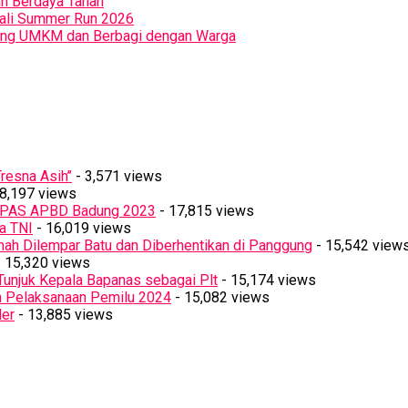
an Berdaya Tahan
Bali Summer Run 2026
orong UMKM dan Berbagi dengan Warga
resna Asih’’
- 3,571 views
8,197 views
PPAS APBD Badung 2023
- 17,815 views
a TNI
- 16,019 views
ah Dilempar Batu dan Diberhentikan di Panggung
- 15,542 view
 15,320 views
Tunjuk Kepala Bapanas sebagai Plt
- 15,174 views
n Pelaksanaan Pemilu 2024
- 15,082 views
ler
- 13,885 views