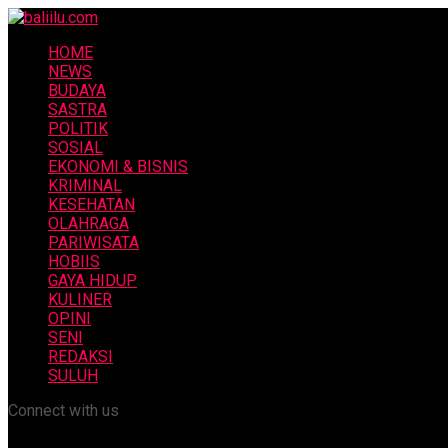
HOME
NEWS
BUDAYA
SASTRA
POLITIK
SOSIAL
EKONOMI & BISNIS
KRIMINAL
KESEHATAN
OLAHRAGA
PARIWISATA
HOBIIS
GAYA HIDUP
KULINER
OPINI
SENI
REDAKSI
SULUH
Connect with us