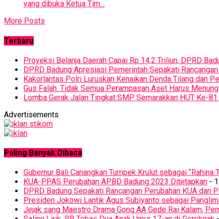
yang dibuka Ketua Tim...
More Posts
Terbaru
Proyeksi Belanja Daerah Capai Rp 14,2 Triliun, DPRD 
DPRD Badung Apresiasi Pemerintah Sepakati Rancanga
Kakorlantas Polri Luruskan Kenaikan Denda Tilang dan 
Gus Falah: Tidak Semua Perampasan Aset Harus Menun
Lomba Gerak Jalan Tingkat SMP Semarakkan HUT Ke-81 
Advertisements
Paling Banyak Dibaca
Gubernur Bali Canangkan Tumpek Krulut sebagai ‘’Rahina T
KUA-PPAS Perubahan APBD Badung 2023 Ditetapkan
- 1
DPRD Badung Sepakati Rancangan Perubahan KUA dan 
Presiden Jokowi Lantik Agus Subiyanto sebagai Panglim
Jejak sang Maestro Drama Gong AA Gede Rai Kalam, Pern
Saling Lirik, RR Tebas Dua Anak Umur 17-an di Gerokgak
-