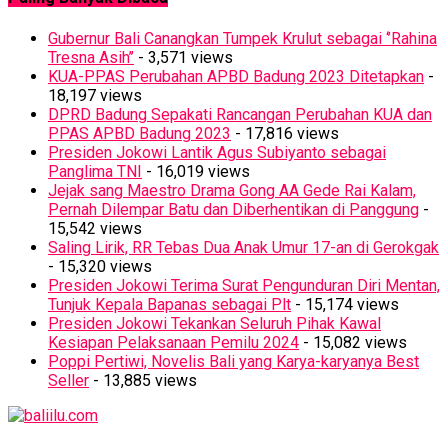
Gubernur Bali Canangkan Tumpek Krulut sebagai ‘’Rahina
Tresna Asih’’
- 3,571 views
KUA-PPAS Perubahan APBD Badung 2023 Ditetapkan
-
18,197 views
DPRD Badung Sepakati Rancangan Perubahan KUA dan
PPAS APBD Badung 2023
- 17,816 views
Presiden Jokowi Lantik Agus Subiyanto sebagai
Panglima TNI
- 16,019 views
Jejak sang Maestro Drama Gong AA Gede Rai Kalam,
Pernah Dilempar Batu dan Diberhentikan di Panggung
-
15,542 views
Saling Lirik, RR Tebas Dua Anak Umur 17-an di Gerokgak
- 15,320 views
Presiden Jokowi Terima Surat Pengunduran Diri Mentan,
Tunjuk Kepala Bapanas sebagai Plt
- 15,174 views
Presiden Jokowi Tekankan Seluruh Pihak Kawal
Kesiapan Pelaksanaan Pemilu 2024
- 15,082 views
Poppi Pertiwi, Novelis Bali yang Karya-karyanya Best
Seller
- 13,885 views