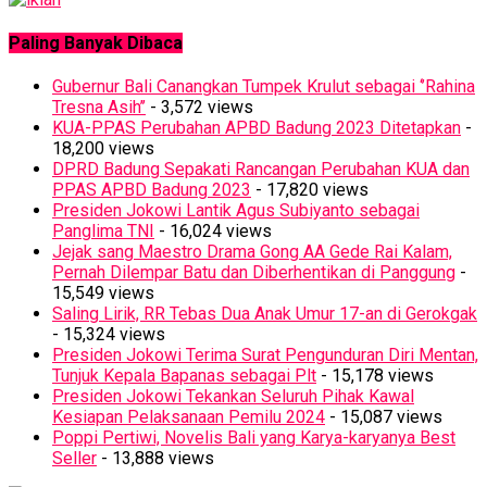
Paling Banyak Dibaca
Gubernur Bali Canangkan Tumpek Krulut sebagai ‘’Rahina
Tresna Asih’’
- 3,572 views
KUA-PPAS Perubahan APBD Badung 2023 Ditetapkan
-
18,200 views
DPRD Badung Sepakati Rancangan Perubahan KUA dan
PPAS APBD Badung 2023
- 17,820 views
Presiden Jokowi Lantik Agus Subiyanto sebagai
Panglima TNI
- 16,024 views
Jejak sang Maestro Drama Gong AA Gede Rai Kalam,
Pernah Dilempar Batu dan Diberhentikan di Panggung
-
15,549 views
Saling Lirik, RR Tebas Dua Anak Umur 17-an di Gerokgak
- 15,324 views
Presiden Jokowi Terima Surat Pengunduran Diri Mentan,
Tunjuk Kepala Bapanas sebagai Plt
- 15,178 views
Presiden Jokowi Tekankan Seluruh Pihak Kawal
Kesiapan Pelaksanaan Pemilu 2024
- 15,087 views
Poppi Pertiwi, Novelis Bali yang Karya-karyanya Best
Seller
- 13,888 views