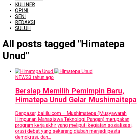
KULINER
OPINI
SENI
REDAKSI
SULUH
All posts tagged "Himatepa
Unud"
NEWS
3 tahun ago
Bersiap Memilih Pemimpin Baru,
Himatepa Unud Gelar Mushimaitepa
Denpasar, baliilu.com – Mushimatepa (Musyawarah
Himpunan Mahasiswa Teknologi Pangan) merupakan
program kerja akhir yang meliputi kegiatan sosialisasi,
orasi debat yang sekarang diubah menjadi pesta
demokrasi, dan...