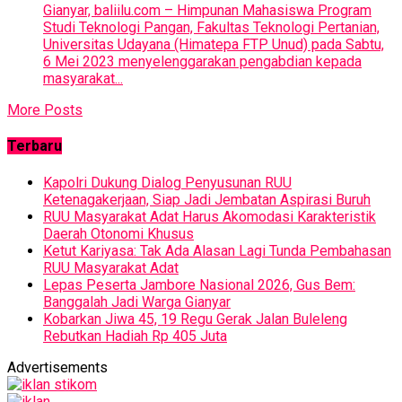
Gianyar, baliilu.com – Himpunan Mahasiswa Program
Studi Teknologi Pangan, Fakultas Teknologi Pertanian,
Universitas Udayana (Himatepa FTP Unud) pada Sabtu,
6 Mei 2023 menyelenggarakan pengabdian kepada
masyarakat...
More Posts
Terbaru
Kapolri Dukung Dialog Penyusunan RUU
Ketenagakerjaan, Siap Jadi Jembatan Aspirasi Buruh
RUU Masyarakat Adat Harus Akomodasi Karakteristik
Daerah Otonomi Khusus
Ketut Kariyasa: Tak Ada Alasan Lagi Tunda Pembahasan
RUU Masyarakat Adat
Lepas Peserta Jambore Nasional 2026, Gus Bem:
Banggalah Jadi Warga Gianyar
Kobarkan Jiwa 45, 19 Regu Gerak Jalan Buleleng
Rebutkan Hadiah Rp 405 Juta
Advertisements