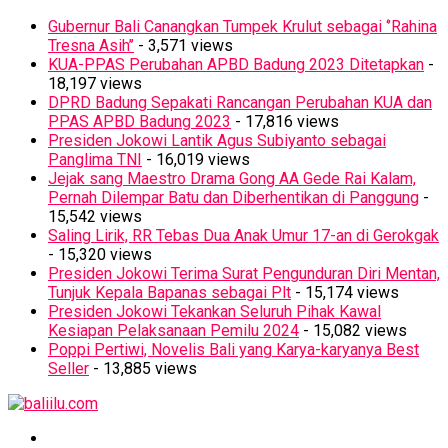
Gubernur Bali Canangkan Tumpek Krulut sebagai ‘’Rahina
Tresna Asih’’
- 3,571 views
KUA-PPAS Perubahan APBD Badung 2023 Ditetapkan
-
18,197 views
DPRD Badung Sepakati Rancangan Perubahan KUA dan
PPAS APBD Badung 2023
- 17,816 views
Presiden Jokowi Lantik Agus Subiyanto sebagai
Panglima TNI
- 16,019 views
Jejak sang Maestro Drama Gong AA Gede Rai Kalam,
Pernah Dilempar Batu dan Diberhentikan di Panggung
-
15,542 views
Saling Lirik, RR Tebas Dua Anak Umur 17-an di Gerokgak
- 15,320 views
Presiden Jokowi Terima Surat Pengunduran Diri Mentan,
Tunjuk Kepala Bapanas sebagai Plt
- 15,174 views
Presiden Jokowi Tekankan Seluruh Pihak Kawal
Kesiapan Pelaksanaan Pemilu 2024
- 15,082 views
Poppi Pertiwi, Novelis Bali yang Karya-karyanya Best
Seller
- 13,885 views