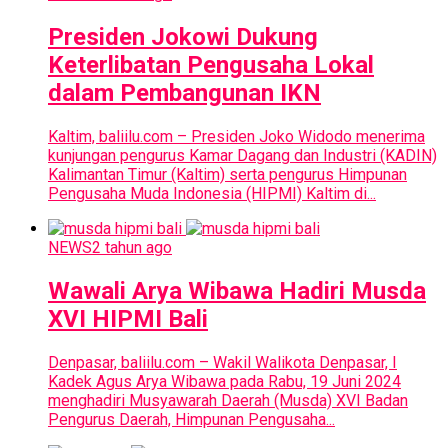
Presiden Jokowi Dukung
Keterlibatan Pengusaha Lokal
dalam Pembangunan IKN
Kaltim, baliilu.com – Presiden Joko Widodo menerima
kunjungan pengurus Kamar Dagang dan Industri (KADIN)
Kalimantan Timur (Kaltim) serta pengurus Himpunan
Pengusaha Muda Indonesia (HIPMI) Kaltim di...
NEWS
2 tahun ago
Wawali Arya Wibawa Hadiri Musda
XVI HIPMI Bali
Denpasar, baliilu.com – Wakil Walikota Denpasar, I
Kadek Agus Arya Wibawa pada Rabu, 19 Juni 2024
menghadiri Musyawarah Daerah (Musda) XVI Badan
Pengurus Daerah, Himpunan Pengusaha...