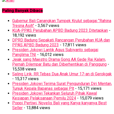
Paling Banyak Dibaca
Gubernur Bali Canangkan Tumpek Krulut sebagai ‘’Rahina
Tresna Asih’’
- 3,567 views
KUA-PPAS Perubahan APBD Badung 2023 Ditetapkan
-
18,192 views
DPRD Badung Sepakati Rancangan Perubahan KUA dan
PPAS APBD Badung 2023
- 17,811 views
Presiden Jokowi Lantik Agus Subiyanto sebagai
Panglima TNI
- 16,012 views
Jejak sang Maestro Drama Gong AA Gede Rai Kalam,
Pernah Dilempar Batu dan Diberhentikan di Panggung
-
15,538 views
Saling Lirik, RR Tebas Dua Anak Umur 17-an di Gerokgak
- 15,317 views
Presiden Jokowi Terima Surat Pengunduran Diri Mentan,
Tunjuk Kepala Bapanas sebagai Plt
- 15,171 views
Presiden Jokowi Tekankan Seluruh Pihak Kawal
Kesiapan Pelaksanaan Pemilu 2024
- 15,079 views
Poppi Pertiwi, Novelis Bali yang Karya-karyanya Best
Seller
- 13,884 views