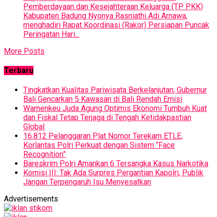
Pemberdayaan dan Kesejahteraan Keluarga (TP PKK)
Kabupaten Badung Nyonya Rasniathi Adi Arnawa,
menghadiri Rapat Koordinasi (Rakor) Persiapan Puncak
Peringatan Hari...
More Posts
Terbaru
Tingkatkan Kualitas Pariwisata Berkelanjutan, Gubernur
Bali Gencarkan 5 Kawasan di Bali Rendah Emisi
Wamenkeu Juda Agung Optimis Ekonomi Tumbuh Kuat
dan Fiskal Tetap Terjaga di Tengah Ketidakpastian
Global
16.812 Pelanggaran Plat Nomor Terekam ETLE,
Korlantas Polri Perkuat dengan Sistem “Face
Recognition”
Bareskrim Polri Amankan 6 Tersangka Kasus Narkotika
Komisi III: Tak Ada Surpres Pergantian Kapolri, Publik
Jangan Terpengaruh Isu Menyesatkan
Advertisements