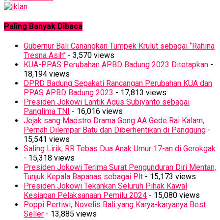
Paling Banyak Dibaca
Gubernur Bali Canangkan Tumpek Krulut sebagai ‘’Rahina
Tresna Asih’’
- 3,570 views
KUA-PPAS Perubahan APBD Badung 2023 Ditetapkan
-
18,194 views
DPRD Badung Sepakati Rancangan Perubahan KUA dan
PPAS APBD Badung 2023
- 17,813 views
Presiden Jokowi Lantik Agus Subiyanto sebagai
Panglima TNI
- 16,016 views
Jejak sang Maestro Drama Gong AA Gede Rai Kalam,
Pernah Dilempar Batu dan Diberhentikan di Panggung
-
15,541 views
Saling Lirik, RR Tebas Dua Anak Umur 17-an di Gerokgak
- 15,318 views
Presiden Jokowi Terima Surat Pengunduran Diri Mentan,
Tunjuk Kepala Bapanas sebagai Plt
- 15,173 views
Presiden Jokowi Tekankan Seluruh Pihak Kawal
Kesiapan Pelaksanaan Pemilu 2024
- 15,080 views
Poppi Pertiwi, Novelis Bali yang Karya-karyanya Best
Seller
- 13,885 views