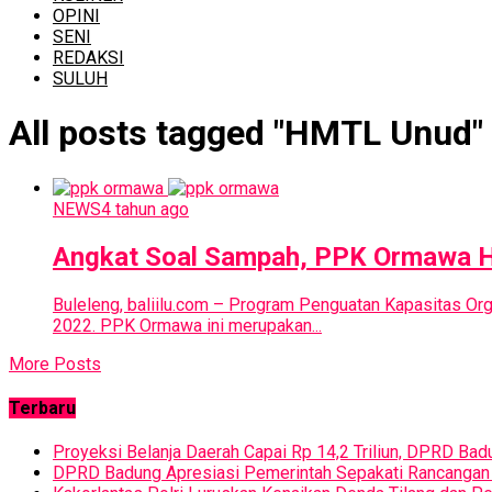
OPINI
SENI
REDAKSI
SULUH
All posts tagged "HMTL Unud"
NEWS
4 tahun ago
Angkat Soal Sampah, PPK Ormawa H
Buleleng, baliilu.com – Program Penguatan Kapasitas 
2022. PPK Ormawa ini merupakan...
More Posts
Terbaru
Proyeksi Belanja Daerah Capai Rp 14,2 Triliun, DPRD 
DPRD Badung Apresiasi Pemerintah Sepakati Rancanga