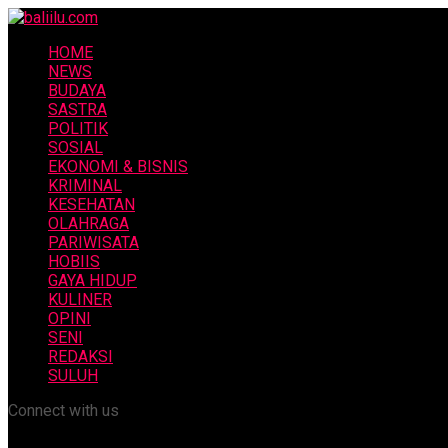
HOME
NEWS
BUDAYA
SASTRA
POLITIK
SOSIAL
EKONOMI & BISNIS
KRIMINAL
KESEHATAN
OLAHRAGA
PARIWISATA
HOBIIS
GAYA HIDUP
KULINER
OPINI
SENI
REDAKSI
SULUH
Connect with us