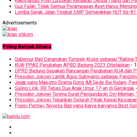
Kakorlantas Polri Luruskan Kenaikan Denda Tilang dan 
Gus Falah: Tidak Semua Perampasan Aset Harus Menun
Lomba Gerak Jalan Tingkat SMP Semarakkan HUT Ke-81 
Advertisements
Paling Banyak Dibaca
Gubernur Bali Canangkan Tumpek Krulut sebagai ‘’Rahina T
KUA-PPAS Perubahan APBD Badung 2023 Ditetapkan
- 1
DPRD Badung Sepakati Rancangan Perubahan KUA dan 
Presiden Jokowi Lantik Agus Subiyanto sebagai Panglim
Jejak sang Maestro Drama Gong AA Gede Rai Kalam, Pern
Saling Lirik, RR Tebas Dua Anak Umur 17-an di Gerokgak
-
Presiden Jokowi Terima Surat Pengunduran Diri Mentan, 
Presiden Jokowi Tekankan Seluruh Pihak Kawal Kesiapa
Poppi Pertiwi, Novelis Bali yang Karya-karyanya Best Sel