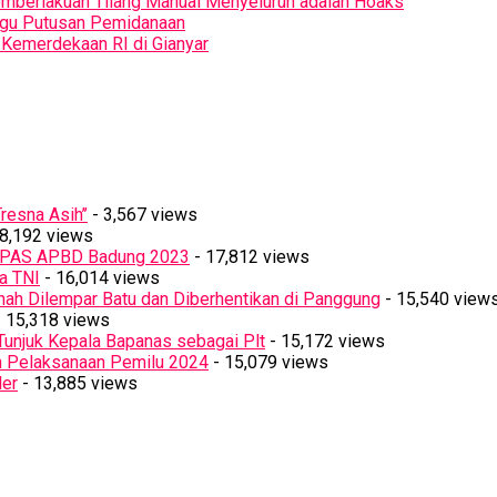
Pemberlakuan Tilang Manual Menyeluruh adalah Hoaks
ggu Putusan Pemidanaan
Kemerdekaan RI di Gianyar
resna Asih’’
- 3,567 views
8,192 views
PPAS APBD Badung 2023
- 17,812 views
a TNI
- 16,014 views
ah Dilempar Batu dan Diberhentikan di Panggung
- 15,540 view
 15,318 views
Tunjuk Kepala Bapanas sebagai Plt
- 15,172 views
n Pelaksanaan Pemilu 2024
- 15,079 views
ler
- 13,885 views